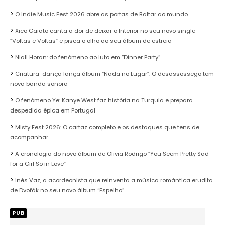
O Indie Music Fest 2026 abre as portas de Baltar ao mundo
Xico Gaiato canta a dor de deixar o Interior no seu novo single
“Voltas e Voltas” e pisca o olho ao seu álbum de estreia
Niall Horan: do fenómeno ao luto em “Dinner Party”
Criatura-dança lança álbum “Nada no Lugar”: O desassossego tem
nova banda sonora
O fenómeno Ye: Kanye West faz história na Turquia e prepara
despedida épica em Portugal
Misty Fest 2026: O cartaz completo e os destaques que tens de
acompanhar
A cronologia do novo álbum de Olivia Rodrigo “You Seem Pretty Sad
for a Girl So in Love”
Inês Vaz, a acordeonista que reinventa a música romântica erudita
de Dvořák no seu novo álbum “Espelho”
PUB