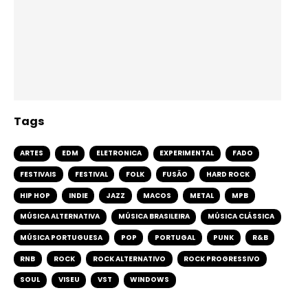
Tags
ARTES
EDM
ELETRONICA
EXPERIMENTAL
FADO
FESTIVAIS
FESTIVAL
FOLK
FUSÃO
HARD ROCK
HIP HOP
INDIE
JAZZ
MACOS
METAL
MPB
MÚSICA ALTERNATIVA
MÚSICA BRASILEIRA
MÚSICA CLÁSSICA
MÚSICA PORTUGUESA
POP
PORTUGAL
PUNK
R&B
RNB
ROCK
ROCK ALTERNATIVO
ROCK PROGRESSIVO
SOUL
VISEU
VST
WINDOWS