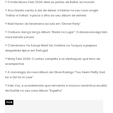
O Indie Music Fest 2026 abre as portas de Baltar ao mundo
Xico Gaiato canta a dor de deixar o Interior no seu novo single
“Voltas e Voltas” e pisca o olho ao seu álbum de estreia
Niall Horan: do fenómeno ao luto em “Dinner Party”
Criatura-dança lança álbum “Nada no Lugar”: O desassossego tem
nova banda sonora
O fenómeno Ye: Kanye West faz história na Turquia e prepara
despedida épica em Portugal
Misty Fest 2026: O cartaz completo e os destaques que tens de
acompanhar
A cronologia do novo álbum de Olivia Rodrigo “You Seem Pretty Sad
for a Girl So in Love”
Inês Vaz, a acordeonista que reinventa a música romântica erudita
de Dvořák no seu novo álbum “Espelho”
PUB