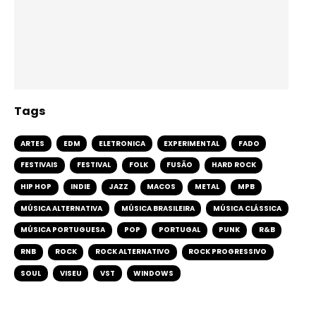
Tags
ARTES
EDM
ELETRONICA
EXPERIMENTAL
FADO
FESTIVAIS
FESTIVAL
FOLK
FUSÃO
HARD ROCK
HIP HOP
INDIE
JAZZ
MACOS
METAL
MPB
MÚSICA ALTERNATIVA
MÚSICA BRASILEIRA
MÚSICA CLÁSSICA
MÚSICA PORTUGUESA
POP
PORTUGAL
PUNK
R&B
RNB
ROCK
ROCK ALTERNATIVO
ROCK PROGRESSIVO
SOUL
VISEU
VST
WINDOWS