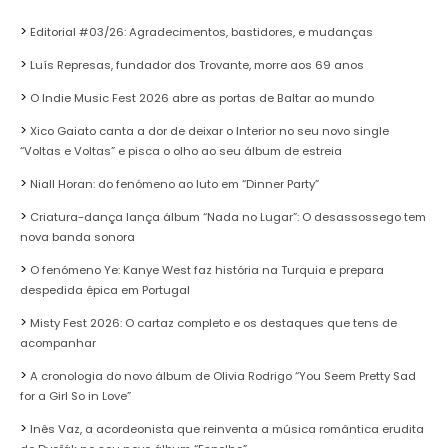
Editorial #03/26: Agradecimentos, bastidores, e mudanças
Luís Represas, fundador dos Trovante, morre aos 69 anos
O Indie Music Fest 2026 abre as portas de Baltar ao mundo
Xico Gaiato canta a dor de deixar o Interior no seu novo single
“Voltas e Voltas” e pisca o olho ao seu álbum de estreia
Niall Horan: do fenómeno ao luto em “Dinner Party”
Criatura-dança lança álbum “Nada no Lugar”: O desassossego tem
nova banda sonora
O fenómeno Ye: Kanye West faz história na Turquia e prepara
despedida épica em Portugal
Misty Fest 2026: O cartaz completo e os destaques que tens de
acompanhar
A cronologia do novo álbum de Olivia Rodrigo “You Seem Pretty Sad
for a Girl So in Love”
Inês Vaz, a acordeonista que reinventa a música romântica erudita