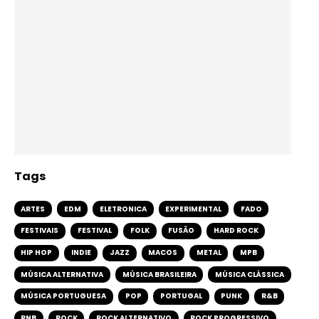
Tags
ARTES
EDM
ELETRONICA
EXPERIMENTAL
FADO
FESTIVAIS
FESTIVAL
FOLK
FUSÃO
HARD ROCK
HIP HOP
INDIE
JAZZ
MACOS
METAL
MPB
MÚSICA ALTERNATIVA
MÚSICA BRASILEIRA
MÚSICA CLÁSSICA
MÚSICA PORTUGUESA
POP
PORTUGAL
PUNK
R&B
RNB
ROCK
ROCK ALTERNATIVO
ROCK PROGRESSIVO