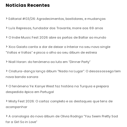
Noticias Recentes
Editorial #03/26: Agradecimentos, bastidores, e mudanças
Luís Represas, fundador dos Trovante, morre aos 69 anos
O Indie Music Fest 2026 abre as portas de Baltar ao mundo
Xico Gaiato canta a dor de deixar o Interior no seu novo single
“Voltas e Voltas” e pisca o olho ao seu álbum de estreia
Niall Horan: do fenómeno ao luto em “Dinner Party”
Criatura-dança lança álbum “Nada no Lugar”: O desassossego tem
nova banda sonora
O fenómeno Ye: Kanye West faz história na Turquia e prepara
despedida épica em Portugal
Misty Fest 2026: O cartaz completo e os destaques que tens de
acompanhar
A cronologia do novo álbum de Olivia Rodrigo “You Seem Pretty Sad
for a Girl So in Love”