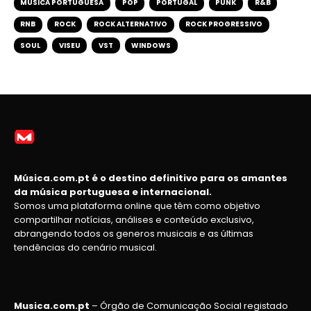
MÚSICA PORTUGUESA
POP
PORTUGAL
PUNK
R&B
RNB
ROCK
ROCK ALTERNATIVO
ROCK PROGRESSIVO
SOUL
VISEU
VST
WINDOWS
Música.com.pt é o destino definitivo para os amantes
da música portuguesa e internacional.
Somos uma plataforma online que têm como objetivo
compartilhar notícias, análises e conteúdo exclusivo,
abrangendo todos os generos musicais e as últimas
tendências do cenário musical.
Musica.com.pt
– Órgão de Comunicação Social registado