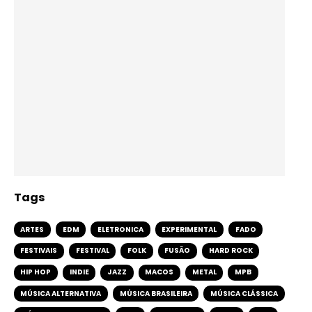
Tags
ARTES
EDM
ELETRONICA
EXPERIMENTAL
FADO
FESTIVAIS
FESTIVAL
FOLK
FUSÃO
HARD ROCK
HIP HOP
INDIE
JAZZ
MACOS
METAL
MPB
MÚSICA ALTERNATIVA
MÚSICA BRASILEIRA
MÚSICA CLÁSSICA