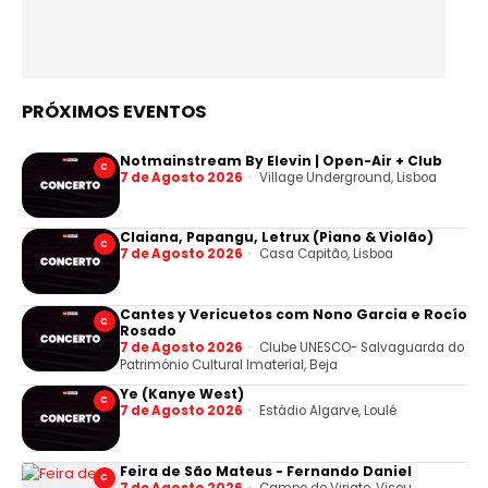
PRÓXIMOS EVENTOS
Notmainstream By Elevin | Open-Air + Club
C
7 de Agosto 2026
Village Underground, Lisboa
Claiana, Papangu, Letrux (Piano & Violão)
C
7 de Agosto 2026
Casa Capitão, Lisboa
Cantes y Vericuetos com Nono Garcia e Rocío
C
Rosado
7 de Agosto 2026
Clube UNESCO- Salvaguarda do
Património Cultural Imaterial, Beja
Ye (Kanye West)
C
7 de Agosto 2026
Estádio Algarve, Loulé
Feira de São Mateus - Fernando Daniel
C
7 de Agosto 2026
Campo de Viriato, Viseu