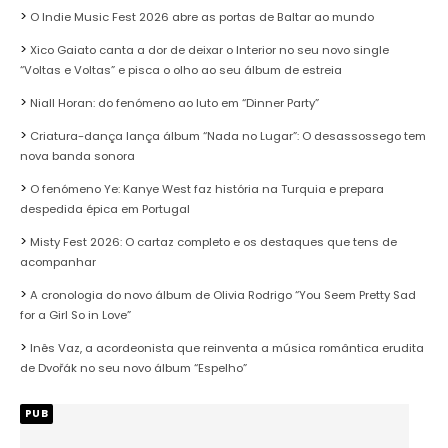
O Indie Music Fest 2026 abre as portas de Baltar ao mundo
Xico Gaiato canta a dor de deixar o Interior no seu novo single
“Voltas e Voltas” e pisca o olho ao seu álbum de estreia
Niall Horan: do fenómeno ao luto em “Dinner Party”
Criatura-dança lança álbum “Nada no Lugar”: O desassossego tem
nova banda sonora
O fenómeno Ye: Kanye West faz história na Turquia e prepara
despedida épica em Portugal
Misty Fest 2026: O cartaz completo e os destaques que tens de
acompanhar
A cronologia do novo álbum de Olivia Rodrigo “You Seem Pretty Sad
for a Girl So in Love”
Inês Vaz, a acordeonista que reinventa a música romântica erudita
de Dvořák no seu novo álbum “Espelho”
PUB