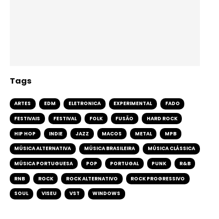
Tags
ARTES
EDM
ELETRONICA
EXPERIMENTAL
FADO
FESTIVAIS
FESTIVAL
FOLK
FUSÃO
HARD ROCK
HIP HOP
INDIE
JAZZ
MACOS
METAL
MPB
MÚSICA ALTERNATIVA
MÚSICA BRASILEIRA
MÚSICA CLÁSSICA
MÚSICA PORTUGUESA
POP
PORTUGAL
PUNK
R&B
RNB
ROCK
ROCK ALTERNATIVO
ROCK PROGRESSIVO
SOUL
VISEU
VST
WINDOWS