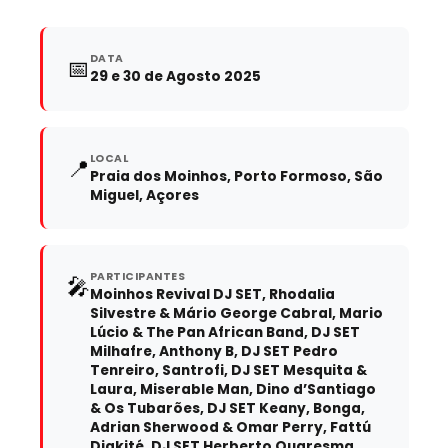
DATA
📅
29 e 30 de Agosto 2025
LOCAL
📍
Praia dos Moinhos, Porto Formoso, São
Miguel, Açores
PARTICIPANTES
🎤
Moinhos Revival DJ SET, Rhodalia
Silvestre & Mário George Cabral, Mario
Lúcio & The Pan African Band, DJ SET
Milhafre, Anthony B, DJ SET Pedro
Tenreiro, Santrofi, DJ SET Mesquita &
Laura, Miserable Man, Dino d’Santiago
& Os Tubarões, DJ SET Keany, Bonga,
Adrian Sherwood & Omar Perry, Fattú
Djakité, DJ SET Herberto Quaresma