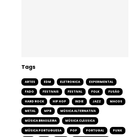
Tags
ARTES
EDM
ELETRONICA
EXPERIMENTAL
FADO
FESTIVAIS
FESTIVAL
FOLK
FUSÃO
HARD ROCK
HIP HOP
INDIE
JAZZ
MACOS
METAL
MPB
MÚSICA ALTERNATIVA
MÚSICA BRASILEIRA
MÚSICA CLÁSSICA
MÚSICA PORTUGUESA
POP
PORTUGAL
PUNK