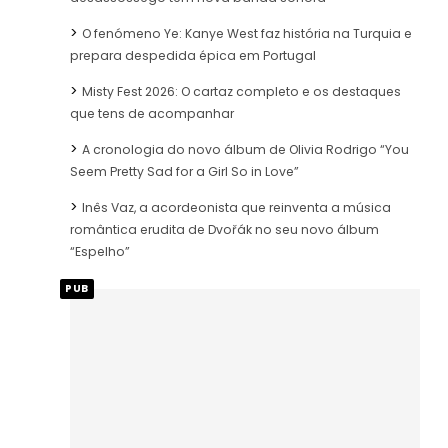
O fenómeno Ye: Kanye West faz história na Turquia e
prepara despedida épica em Portugal
Misty Fest 2026: O cartaz completo e os destaques
que tens de acompanhar
A cronologia do novo álbum de Olivia Rodrigo “You
Seem Pretty Sad for a Girl So in Love”
Inês Vaz, a acordeonista que reinventa a música
romântica erudita de Dvořák no seu novo álbum
“Espelho”
PUB