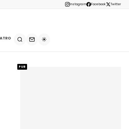
Instagram
Facebook
Twitter
EATRO
☀️
PUB