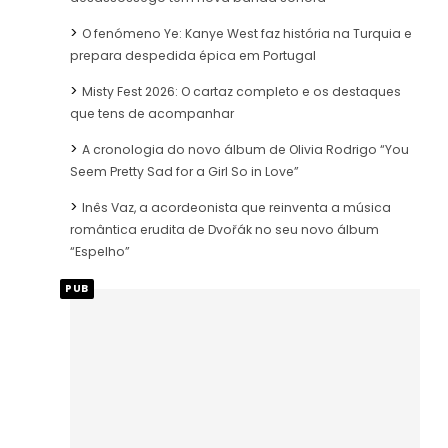
O fenómeno Ye: Kanye West faz história na Turquia e
prepara despedida épica em Portugal
Misty Fest 2026: O cartaz completo e os destaques
que tens de acompanhar
A cronologia do novo álbum de Olivia Rodrigo “You
Seem Pretty Sad for a Girl So in Love”
Inês Vaz, a acordeonista que reinventa a música
romântica erudita de Dvořák no seu novo álbum
“Espelho”
PUB