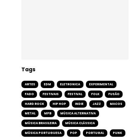
Tags
ARTES
EDM
ELETRONICA
EXPERIMENTAL
FADO
FESTIVAIS
FESTIVAL
FOLK
FUSÃO
HARD ROCK
HIP HOP
INDIE
JAZZ
MACOS
METAL
MPB
MÚSICA ALTERNATIVA
MÚSICA BRASILEIRA
MÚSICA CLÁSSICA
MÚSICA PORTUGUESA
POP
PORTUGAL
PUNK