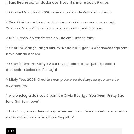
Luís Represas, fundador dos Trovante, morre aos 69 anos
O Indie Music Fest 2026 abre as portas de Baltar ao mundo
Xico Gaiato canta a dor de deixar o Interior no seu novo single
“Voltas e Voltas” e pisca o olho ao seu álbum de estreia
Niall Horan: do fenómeno ao luto em “Dinner Party”
Criatura-dança lança álbum “Nada no Lugar”: O desassossego tem
nova banda sonora
O fenómeno Ye: Kanye West faz história na Turquia e prepara
despedida épica em Portugal
Misty Fest 2026: O cartaz completo e os destaques que tens de
acompanhar
A cronologia do novo álbum de Olivia Rodrigo “You Seem Pretty Sad
for a Girl So in Love”
Inês Vaz, a acordeonista que reinventa a música romântica erudita
de Dvořák no seu novo álbum “Espelho”
PUB