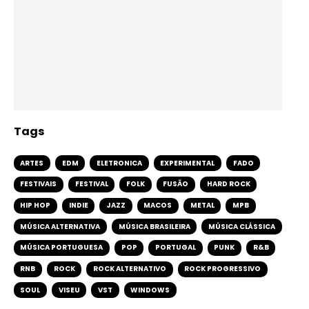
Tags
ARTES
EDM
ELETRONICA
EXPERIMENTAL
FADO
FESTIVAIS
FESTIVAL
FOLK
FUSÃO
HARD ROCK
HIP HOP
INDIE
JAZZ
MACOS
METAL
MPB
MÚSICA ALTERNATIVA
MÚSICA BRASILEIRA
MÚSICA CLÁSSICA
MÚSICA PORTUGUESA
POP
PORTUGAL
PUNK
R&B
RNB
ROCK
ROCK ALTERNATIVO
ROCK PROGRESSIVO
SOUL
VISEU
VST
WINDOWS