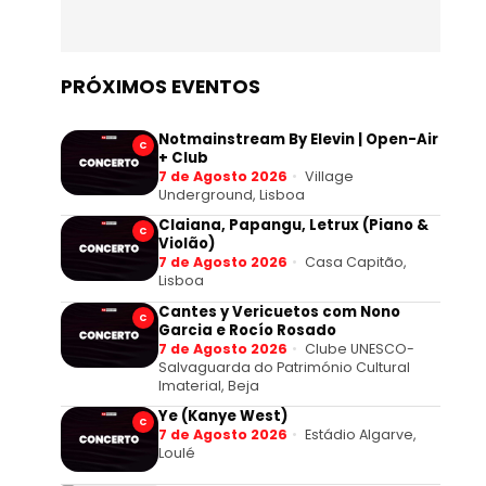
PRÓXIMOS EVENTOS
Notmainstream By Elevin | Open-Air
C
+ Club
7 de Agosto 2026
Village
Underground, Lisboa
Claiana, Papangu, Letrux (Piano &
C
Violão)
7 de Agosto 2026
Casa Capitão,
Lisboa
Cantes y Vericuetos com Nono
C
Garcia e Rocío Rosado
7 de Agosto 2026
Clube UNESCO-
Salvaguarda do Património Cultural
Imaterial, Beja
Ye (Kanye West)
C
7 de Agosto 2026
Estádio Algarve,
Loulé