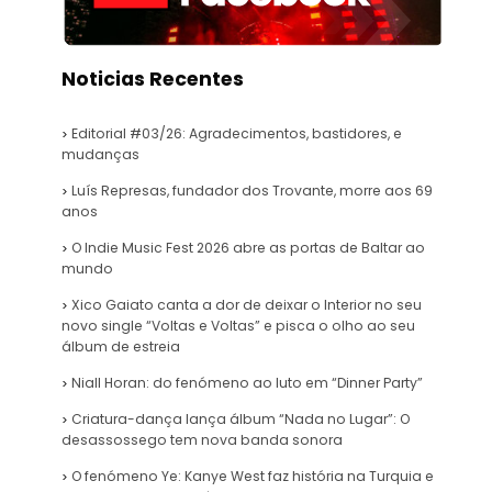
Noticias Recentes
Editorial #03/26: Agradecimentos, bastidores, e
mudanças
Luís Represas, fundador dos Trovante, morre aos 69
anos
O Indie Music Fest 2026 abre as portas de Baltar ao
mundo
Xico Gaiato canta a dor de deixar o Interior no seu
novo single “Voltas e Voltas” e pisca o olho ao seu
álbum de estreia
Niall Horan: do fenómeno ao luto em “Dinner Party”
Criatura-dança lança álbum “Nada no Lugar”: O
desassossego tem nova banda sonora
O fenómeno Ye: Kanye West faz história na Turquia e