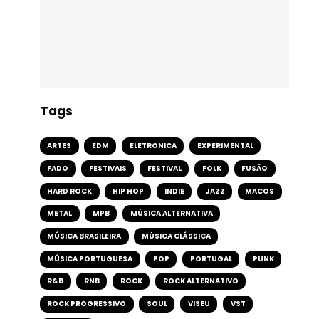
Tags
ARTES
EDM
ELETRONICA
EXPERIMENTAL
FADO
FESTIVAIS
FESTIVAL
FOLK
FUSÃO
HARD ROCK
HIP HOP
INDIE
JAZZ
MACOS
METAL
MPB
MÚSICA ALTERNATIVA
MÚSICA BRASILEIRA
MÚSICA CLÁSSICA
MÚSICA PORTUGUESA
POP
PORTUGAL
PUNK
R&B
RNB
ROCK
ROCK ALTERNATIVO
ROCK PROGRESSIVO
SOUL
VISEU
VST