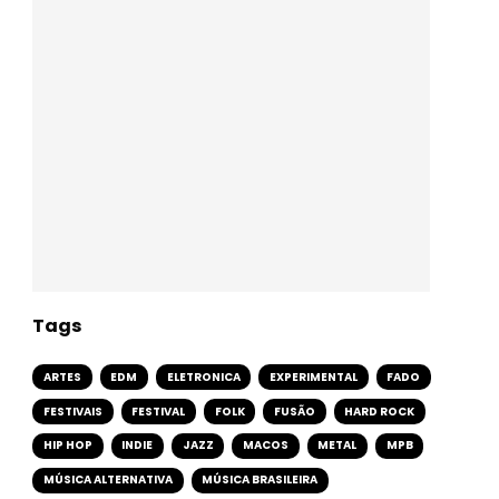
Tags
ARTES
EDM
ELETRONICA
EXPERIMENTAL
FADO
FESTIVAIS
FESTIVAL
FOLK
FUSÃO
HARD ROCK
HIP HOP
INDIE
JAZZ
MACOS
METAL
MPB
MÚSICA ALTERNATIVA
MÚSICA BRASILEIRA