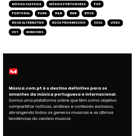
MÚSICA CLÁSSICA
MÚSICA PORTUGUESA
POP
PORTUGAL
PUNK
R&B
RNB
ROCK
ROCK ALTERNATIVO
ROCK PROGRESSIVO
SOUL
VISEU
VST
WINDOWS
Música.com.pt é o destino definitivo para os
amantes da música portuguesa e internacional.
Somos uma plataforma online que têm como objetivo
compartilhar notícias, análises e conteúdo exclusivo,
abrangendo todos os generos musicais e as últimas
tendências do cenário musical.