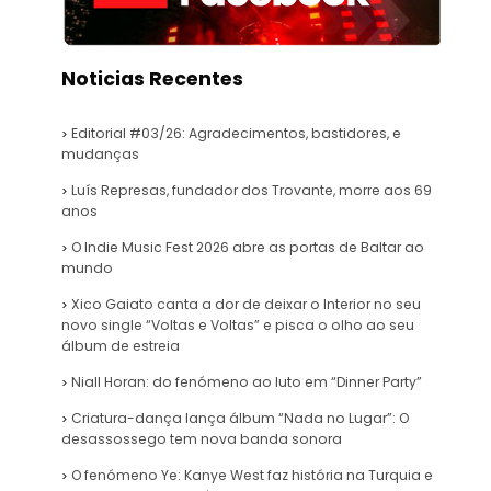
Noticias Recentes
Editorial #03/26: Agradecimentos, bastidores, e
mudanças
Luís Represas, fundador dos Trovante, morre aos 69
anos
O Indie Music Fest 2026 abre as portas de Baltar ao
mundo
Xico Gaiato canta a dor de deixar o Interior no seu
novo single “Voltas e Voltas” e pisca o olho ao seu
álbum de estreia
Niall Horan: do fenómeno ao luto em “Dinner Party”
Criatura-dança lança álbum “Nada no Lugar”: O
desassossego tem nova banda sonora
O fenómeno Ye: Kanye West faz história na Turquia e