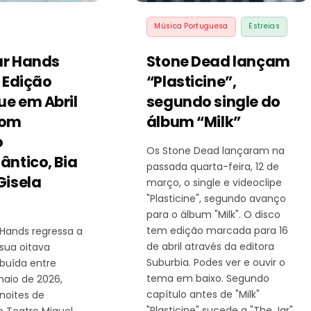
Música Portuguesa
Estreias
ur Hands
Stone Dead lançam
ª Edição
“Plasticine”,
ue em Abril
segundo single do
com
álbum “Milk”
o
Os Stone Dead lançaram na
ântico, Bia
passada quarta-feira, 12 de
Gisela
março, o single e videoclipe
"Plasticine", segundo avanço
para o álbum "Milk". O disco
tem edição marcada para 16
 Hands regressa a
de abril através da editora
 sua oitava
Suburbia. Podes ver e ouvir o
ibuída entre
tema em baixo. Segundo
maio de 2026,
capítulo antes de "Milk"
noites de
"Plasticine" sucede a "The Jar",
o Teatro Miguel