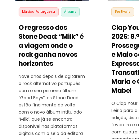
Música Portuguesa
Álbuns
Festivais
O regresso dos
Clap Yo
Stone Dead: “Milk” é
2026: 8.
a viagem onde o
Prosseg
rock ganha novos
e Maio 
horizontes
Express
Transatl
Nove anos depois de agitarem
Maria e 
o rock alternativo português
Mabel
com o seu primeiro álbum
“Good Boys”, os Stone Dead
O Clap Your
estão finalmente de volta
Leiria para a
com o novo álbum intitulado
edição, distr
“Milk”, que já se encontra
fevereiro e 
disponível nas plataformas
com quatro 
digitais com o selo da editora
concertos n