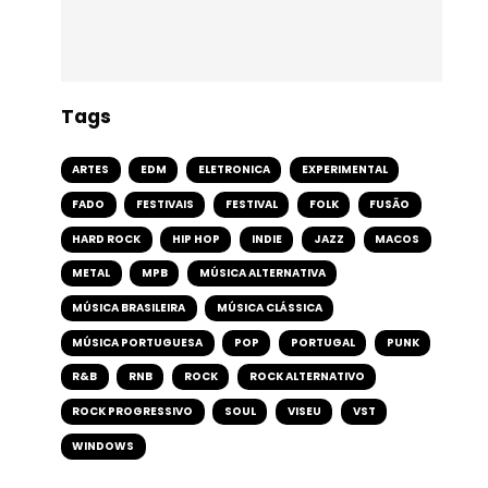
Tags
ARTES
EDM
ELETRONICA
EXPERIMENTAL
FADO
FESTIVAIS
FESTIVAL
FOLK
FUSÃO
HARD ROCK
HIP HOP
INDIE
JAZZ
MACOS
METAL
MPB
MÚSICA ALTERNATIVA
MÚSICA BRASILEIRA
MÚSICA CLÁSSICA
MÚSICA PORTUGUESA
POP
PORTUGAL
PUNK
R&B
RNB
ROCK
ROCK ALTERNATIVO
ROCK PROGRESSIVO
SOUL
VISEU
VST
WINDOWS