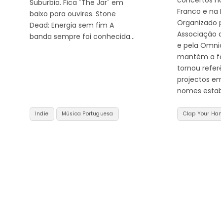
Suburbia. Fica "The Jar" em
Franco e na 
baixo para ouvires. Stone
Organizado p
Dead: Energia sem fim A
Associação 
banda sempre foi conhecida…
e pela Omnic
mantém a f
tornou refer
projectos 
nomes estab
Indie
Música Portuguesa
Clap Your Ha