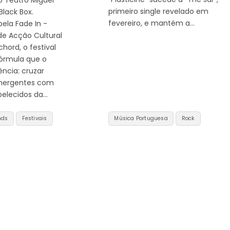
primeiro single revelado em
Black Box.
fevereiro, e mantém a…
ela Fade In -
de Acção Cultural
hord, o festival
órmula que o
ência: cruzar
emergentes com
elecidos da…
nds
Festivais
Música Portuguesa
Rock