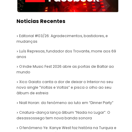
Noticias Recentes
Editorial #03/26: Agradecimentos, bastidores, e
mudanças
Luís Represas, fundador dos Trovante, morre aos 69
anos
O Indie Music Fest 2026 abre as portas de Baltar ao
mundo
Xico Gaiato canta a dor de deixar o Interior no seu
novo single “Voltas e Voltas” e pisca o olho ao seu
álbum de estreia
Niall Horan: do fenómeno ao luto em “Dinner Party”
Criatura-dança lança álbum “Nada no Lugar”: O
desassossego tem nova banda sonora
O fenómeno Ye: Kanye West faz história na Turquia e