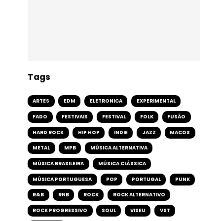
Tags
ARTES
EDM
ELETRONICA
EXPERIMENTAL
FADO
FESTIVAIS
FESTIVAL
FOLK
FUSÃO
HARD ROCK
HIP HOP
INDIE
JAZZ
MACOS
METAL
MPB
MÚSICA ALTERNATIVA
MÚSICA BRASILEIRA
MÚSICA CLÁSSICA
MÚSICA PORTUGUESA
POP
PORTUGAL
PUNK
R&B
RNB
ROCK
ROCK ALTERNATIVO
ROCK PROGRESSIVO
SOUL
VISEU
VST