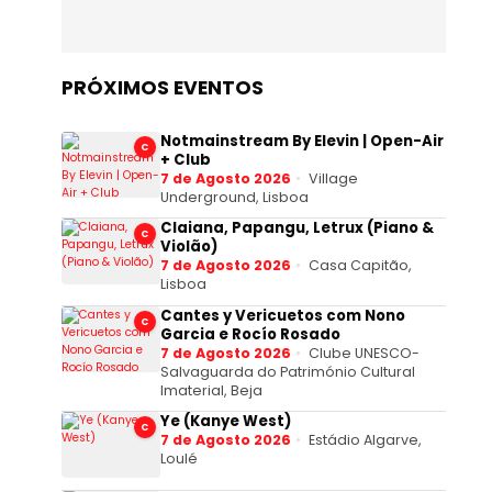
PRÓXIMOS EVENTOS
Notmainstream By Elevin | Open-Air
C
+ Club
7 de Agosto 2026
Village
Underground, Lisboa
Claiana, Papangu, Letrux (Piano &
C
Violão)
7 de Agosto 2026
Casa Capitão,
Lisboa
Cantes y Vericuetos com Nono
C
Garcia e Rocío Rosado
7 de Agosto 2026
Clube UNESCO-
Salvaguarda do Património Cultural
Imaterial, Beja
Ye (Kanye West)
C
7 de Agosto 2026
Estádio Algarve,
Loulé