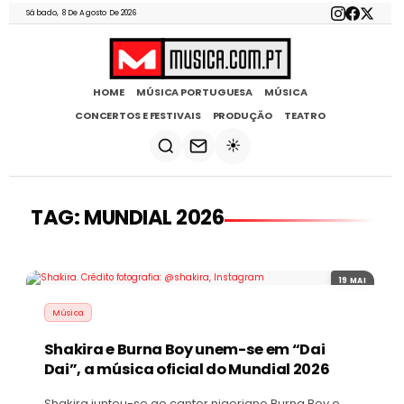
Sábado, 8 De Agosto De 2026
HOME
MÚSICA PORTUGUESA
MÚSICA
CONCERTOS E FESTIVAIS
PRODUÇÃO
TEATRO
☀️
TAG: MUNDIAL 2026
19 MAI
Música
Shakira e Burna Boy unem-se em “Dai
Dai”, a música oficial do Mundial 2026
Shakira juntou-se ao cantor nigeriano Burna Boy e