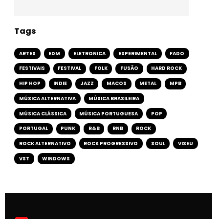
Tags
ARTES
EDM
ELETRONICA
EXPERIMENTAL
FADO
FESTIVAIS
FESTIVAL
FOLK
FUSÃO
HARD ROCK
HIP HOP
INDIE
JAZZ
MACOS
METAL
MPB
MÚSICA ALTERNATIVA
MÚSICA BRASILEIRA
MÚSICA CLÁSSICA
MÚSICA PORTUGUESA
POP
PORTUGAL
PUNK
R&B
RNB
ROCK
ROCK ALTERNATIVO
ROCK PROGRESSIVO
SOUL
VISEU
VST
WINDOWS