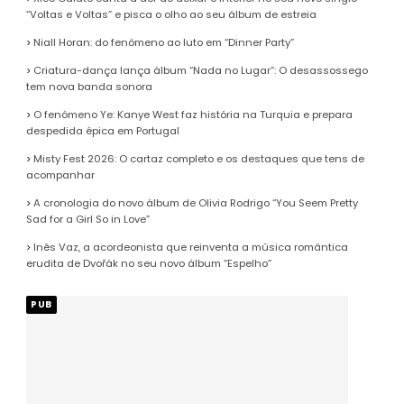
“Voltas e Voltas” e pisca o olho ao seu álbum de estreia
Niall Horan: do fenómeno ao luto em “Dinner Party”
Criatura-dança lança álbum “Nada no Lugar”: O desassossego
tem nova banda sonora
O fenómeno Ye: Kanye West faz história na Turquia e prepara
despedida épica em Portugal
Misty Fest 2026: O cartaz completo e os destaques que tens de
acompanhar
A cronologia do novo álbum de Olivia Rodrigo “You Seem Pretty
Sad for a Girl So in Love”
Inês Vaz, a acordeonista que reinventa a música romântica
erudita de Dvořák no seu novo álbum “Espelho”
PUB