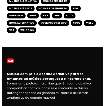
MÚSICA ALTERNATIVA
MÚSICA BRASILEIRA
MÚSICA CLÁSSICA
MÚSICA PORTUGUESA
POP
PORTUGAL
PUNK
R&B
RNB
ROCK
ROCK ALTERNATIVO
ROCK PROGRESSIVO
SOUL
VISEU
VST
WINDOWS
Música.com.pt é o destino definitivo para os
amantes da música portuguesa e internacional.
Somos uma plataforma online que têm como objetivo
compartilhar notícias, análises e conteúdo exclusivo,
abrangendo todos os generos musicais e as últimas
tendências do cenário musical.