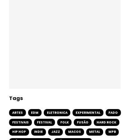
Tags
ARTES
EDM
ELETRONICA
EXPERIMENTAL
FADO
FESTIVAIS
FESTIVAL
FOLK
FUSÃO
HARD ROCK
HIP HOP
INDIE
JAZZ
MACOS
METAL
MPB