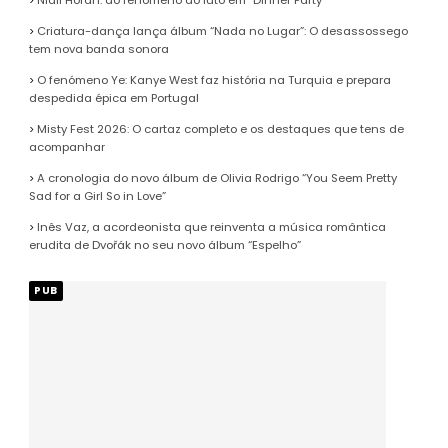
Niall Horan: do fenómeno ao luto em “Dinner Party”
Criatura-dança lança álbum “Nada no Lugar”: O desassossego
tem nova banda sonora
O fenómeno Ye: Kanye West faz história na Turquia e prepara
despedida épica em Portugal
Misty Fest 2026: O cartaz completo e os destaques que tens de
acompanhar
A cronologia do novo álbum de Olivia Rodrigo “You Seem Pretty
Sad for a Girl So in Love”
Inês Vaz, a acordeonista que reinventa a música romântica
erudita de Dvořák no seu novo álbum “Espelho”
PUB