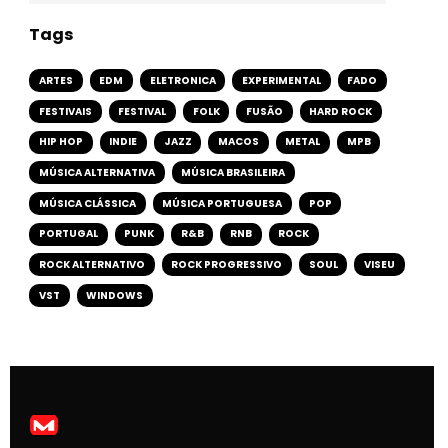
Tags
ARTES
EDM
ELETRONICA
EXPERIMENTAL
FADO
FESTIVAIS
FESTIVAL
FOLK
FUSÃO
HARD ROCK
HIP HOP
INDIE
JAZZ
MACOS
METAL
MPB
MÚSICA ALTERNATIVA
MÚSICA BRASILEIRA
MÚSICA CLÁSSICA
MÚSICA PORTUGUESA
POP
PORTUGAL
PUNK
R&B
RNB
ROCK
ROCK ALTERNATIVO
ROCK PROGRESSIVO
SOUL
VISEU
VST
WINDOWS