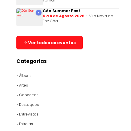
Tomar
Côa Summer Fest
F
6 a 8 de Agosto 2026
Vila Nova de
Foz Côa
→ Ver todos os eventos
Categorias
Álbuns
Artes
Concertos
Destaques
Entrevistas
Estreias