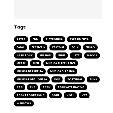
Tags
ARTES
EDM
ELETRONICA
EXPERIMENTAL
FADO
FESTIVAIS
FESTIVAL
FOLK
FUSÃO
HARD ROCK
HIP HOP
INDIE
JAZZ
MACOS
METAL
MPB
MÚSICA ALTERNATIVA
MÚSICA BRASILEIRA
MÚSICA CLÁSSICA
MÚSICA PORTUGUESA
POP
PORTUGAL
PUNK
R&B
RNB
ROCK
ROCK ALTERNATIVO
ROCK PROGRESSIVO
SOUL
VISEU
VST
WINDOWS