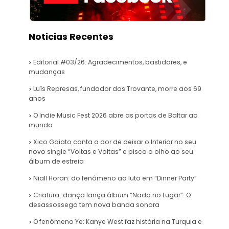
Noticias Recentes
Editorial #03/26: Agradecimentos, bastidores, e
mudanças
Luís Represas, fundador dos Trovante, morre aos 69
anos
O Indie Music Fest 2026 abre as portas de Baltar ao
mundo
Xico Gaiato canta a dor de deixar o Interior no seu
novo single “Voltas e Voltas” e pisca o olho ao seu
álbum de estreia
Niall Horan: do fenómeno ao luto em “Dinner Party”
Criatura-dança lança álbum “Nada no Lugar”: O
desassossego tem nova banda sonora
O fenómeno Ye: Kanye West faz história na Turquia e