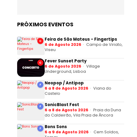
PRÓXIMOS EVENTOS
Feira de São Mateus - Fingertips
C
6 de Agosto 2026
Campo de Viriato,
Viseu
Fever Sunset Party
C
6 de Agosto 2026
Village
Underground, Lisboa
Neopop / Antipop
F
6 a 8 de Agosto 2026
Viana do
Castelo
SonicBlast Fest
F
6 a 8 de Agosto 2026
Praia da Duna
do Caldeirão, Vila Praia de Âncora
Bons Sons
F
6 a 9 de Agosto 2026
Cem Soldos,