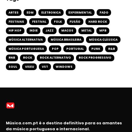
ARTES
EDM
ELETRONICA
EXPERIMENTAL
FADO
FESTIVAIS
FESTIVAL
FOLK
FUSÃO
HARD ROCK
HIP HOP
INDIE
JAZZ
MACOS
METAL
MPB
MÚSICA ALTERNATIVA
MÚSICA BRASILEIRA
MÚSICA CLÁSSICA
MÚSICA PORTUGUESA
POP
PORTUGAL
PUNK
R&B
RNB
ROCK
ROCK ALTERNATIVO
ROCK PROGRESSIVO
SOUL
VISEU
VST
WINDOWS
Música.com.pt é o destino definitivo para os amantes
da música portuguesa e internacional.