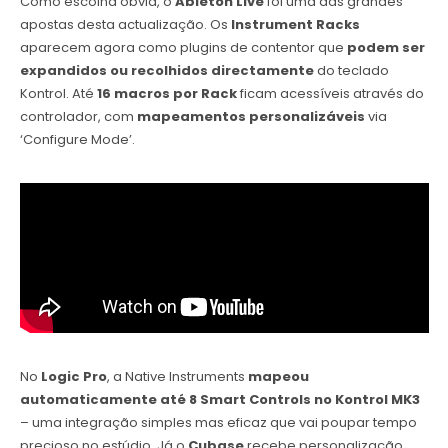
Como escolha óbvia, o
Ableton Live
foi uma das grandes
apostas desta actualização. Os
Instrument Racks
aparecem agora como plugins de contentor que
podem ser
expandidos ou recolhidos directamente
do teclado
Kontrol. Até
16 macros por Rack
ficam acessíveis através do
controlador, com
mapeamentos personalizáveis
via
‘Configure Mode’.
No
Logic Pro
, a Native Instruments
mapeou
automaticamente até 8 Smart Controls no Kontrol MK3
– uma integração simples mas eficaz que vai poupar tempo
precioso no estúdio. Já o
Cubase
recebe personalização