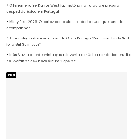
O fenómeno Ye: Kanye West faz história na Turquia e prepara
despedida épica em Portugal
Misty Fest 2026: O cartaz completo e os destaques que tens de
acompanhar
A cronologia do novo álbum de Olivia Rodrigo “You Seem Pretty Sad
for a Girl So in Love”
Inês Vaz, a acordeonista que reinventa a música romântica erudita
de Dvořák no seu novo álbum “Espelho”
PUB