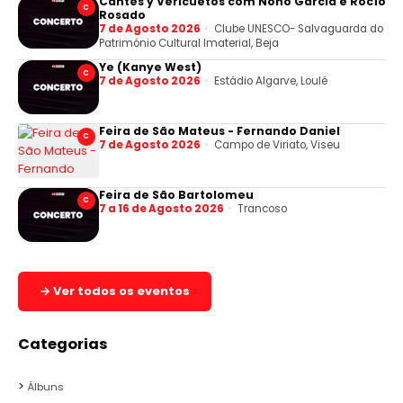
Cantes y Vericuetos com Nono Garcia e Rocío
C
Rosado
7 de Agosto 2026
Clube UNESCO- Salvaguarda do
Património Cultural Imaterial, Beja
Ye (Kanye West)
C
7 de Agosto 2026
Estádio Algarve, Loulé
Feira de São Mateus - Fernando Daniel
C
7 de Agosto 2026
Campo de Viriato, Viseu
Feira de São Bartolomeu
C
7 a 16 de Agosto 2026
Trancoso
→ Ver todos os eventos
Categorias
Álbuns