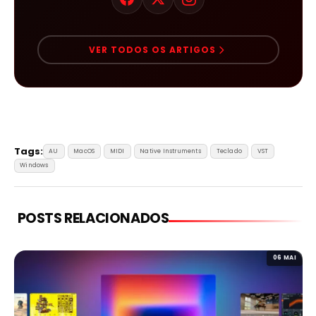
VER TODOS OS ARTIGOS
Tags:
AU
MacOS
MIDI
Native Instruments
Teclado
VST
Windows
POSTS RELACIONADOS
06 MAI