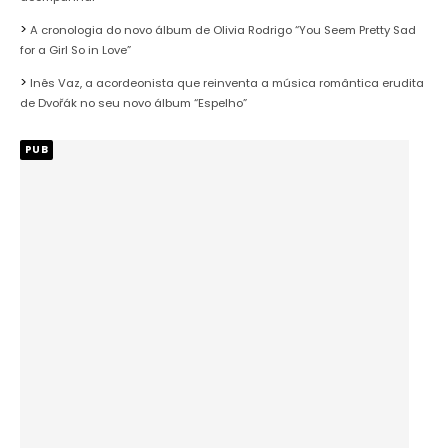
A cronologia do novo álbum de Olivia Rodrigo “You Seem Pretty Sad
for a Girl So in Love”
Inês Vaz, a acordeonista que reinventa a música romântica erudita
de Dvořák no seu novo álbum “Espelho”
PUB