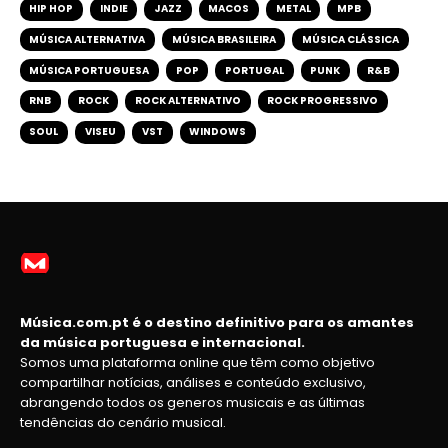
HIP HOP
INDIE
JAZZ
MACOS
METAL
MPB
MÚSICA ALTERNATIVA
MÚSICA BRASILEIRA
MÚSICA CLÁSSICA
MÚSICA PORTUGUESA
POP
PORTUGAL
PUNK
R&B
RNB
ROCK
ROCK ALTERNATIVO
ROCK PROGRESSIVO
SOUL
VISEU
VST
WINDOWS
Música.com.pt é o destino definitivo para os amantes
da música portuguesa e internacional.
Somos uma plataforma online que têm como objetivo
compartilhar notícias, análises e conteúdo exclusivo,
abrangendo todos os generos musicais e as últimas
tendências do cenário musical.