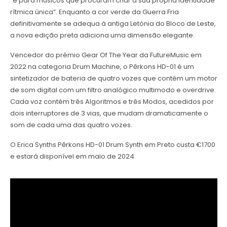
“é para músicos que procuram criar a sua própria identidade
rítmica única”. Enquanto a cor verde da Guerra Fria
definitivamente se adequa à antiga Letónia do Bloco de Leste,
a nova edição preta adiciona uma dimensão elegante.
Vencedor do prémio Gear Of The Year da FutureMusic em
2022 na categoria Drum Machine, o Pērkons HD-01 é um
sintetizador de bateria de quatro vozes que contém um motor
de som digital com um filtro analógico multimodo e overdrive.
Cada voz contém três Algoritmos e três Modos, acedidos por
dois interruptores de 3 vias, que mudam dramaticamente o
som de cada uma das quatro vozes.
O Erica Synths Pērkons HD-01 Drum Synth em Preto custa €1700
e estará disponível em maio de 2024.