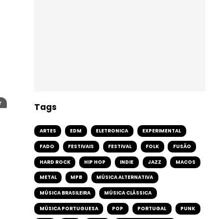
T
Tags
ARTES
EDM
ELETRONICA
EXPERIMENTAL
FADO
FESTIVAIS
FESTIVAL
FOLK
FUSÃO
HARD ROCK
HIP HOP
INDIE
JAZZ
MACOS
METAL
MPB
MÚSICA ALTERNATIVA
MÚSICA BRASILEIRA
MÚSICA CLÁSSICA
MÚSICA PORTUGUESA
POP
PORTUGAL
PUNK