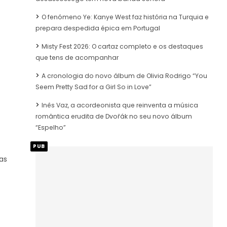
O fenómeno Ye: Kanye West faz história na Turquia e
prepara despedida épica em Portugal
Misty Fest 2026: O cartaz completo e os destaques
que tens de acompanhar
A cronologia do novo álbum de Olivia Rodrigo “You
Seem Pretty Sad for a Girl So in Love”
Inês Vaz, a acordeonista que reinventa a música
romântica erudita de Dvořák no seu novo álbum
“Espelho”
PUB
as