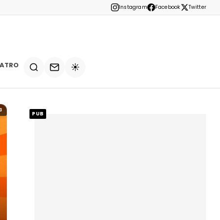
Instagram
Facebook
Twitter
EATRO
☀️
3
PUB