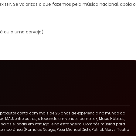
xistir. Se valorizas o que fazemos pela música nacional, apoia o
é ou a uma cerveja)
 produtor conta com mais de 25 anos de experiência no mundo da
x, MAU, entre outros, e tocando em venues como Lux, Maus Hábitos,
ras salas e locais em Portugal e no estrangeiro. Compôs música para
ntemporânea (Romulus Neagu, Peter Michael Dietz, Patrick Murys, Teatro