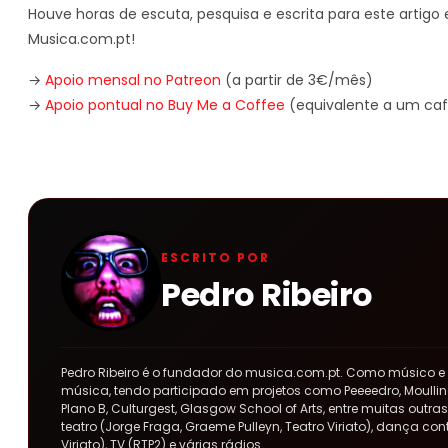
Houve horas de escuta, pesquisa e escrita para este artigo e
Musica.com.pt!
→
Apoio mensal no Patreon
(a partir de 3€/mês)
→
Apoio pontual no Buy Me a Coffee
(equivalente a um caf
ESCRITO POR
Pedro Ribeiro
Pedro Ribeiro é o fundador do musica.com.pt. Como músico e
música, tendo participado em projetos como Peeeedro, Moulline
Plano B, Culturgest, Glasgow School of Arts, entre muitas out
teatro (Jorge Fraga, Graeme Pulleyn, Teatro Viriato), dança co
Viriato), TV (RTP2) e várias rádios.