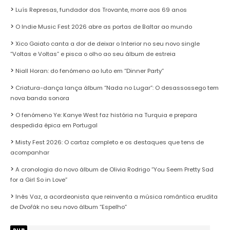
Luís Represas, fundador dos Trovante, morre aos 69 anos
O Indie Music Fest 2026 abre as portas de Baltar ao mundo
Xico Gaiato canta a dor de deixar o Interior no seu novo single
“Voltas e Voltas” e pisca o olho ao seu álbum de estreia
Niall Horan: do fenómeno ao luto em “Dinner Party”
Criatura-dança lança álbum “Nada no Lugar”: O desassossego tem
nova banda sonora
O fenómeno Ye: Kanye West faz história na Turquia e prepara
despedida épica em Portugal
Misty Fest 2026: O cartaz completo e os destaques que tens de
acompanhar
A cronologia do novo álbum de Olivia Rodrigo “You Seem Pretty Sad
for a Girl So in Love”
Inês Vaz, a acordeonista que reinventa a música romântica erudita
de Dvořák no seu novo álbum “Espelho”