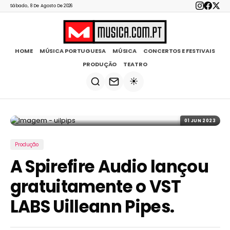
Sábado, 8 De Agosto De 2026
HOME
MÚSICA PORTUGUESA
MÚSICA
CONCERTOS E FESTIVAIS
PRODUÇÃO
TEATRO
☀️
01 JUN 2023
Produção
A Spirefire Audio lançou
gratuitamente o VST
LABS Uilleann Pipes.