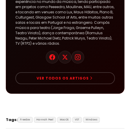
experiência no mundo da música, tendo participado
em projetos como Peeeedro, Moullinex, MAU, entre outros,
e tocando em venues como Lux, Maus Hábitos, Plano B,
Culturgest, Glasgow School of Arts, entre muitas outras
salas e locais em Portugal e no estrangeiro. Compôs
música para teatro (Jorge Fraga, Graeme Pulleyn,
Teatro Viriato), dança contemporânea (Romulus
Neagu, Peter Michael Dietz, Patrick Murys, Teatro Viriato),
TV (RTP2) e várias rádios.
VER TODOS OS ARTIGOS
Tags:
Freebie
Hannah Peel
MacOS
VST
Windows