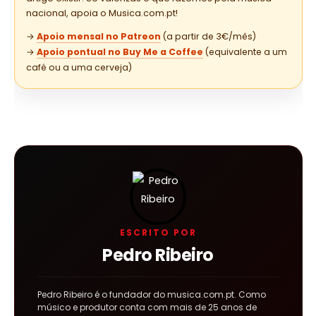
nacional, apoia o Musica.com.pt!
→
Apoio mensal no Patreon
(a partir de 3€/mês)
→
Apoio pontual no Buy Me a Coffee
(equivalente a um
café ou a uma cerveja)
ESCRITO POR
Pedro Ribeiro
Pedro Ribeiro é o fundador do musica.com.pt. Como
músico e produtor conta com mais de 25 anos de