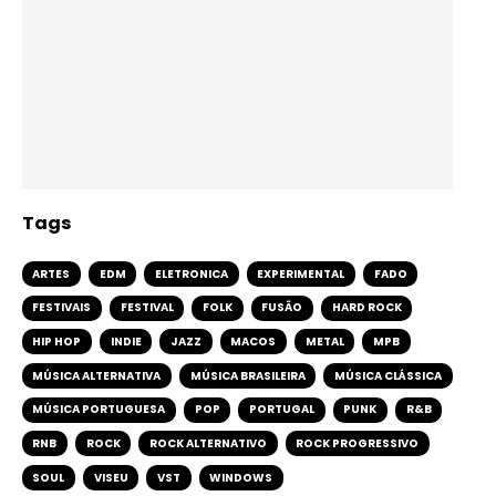
Tags
ARTES
EDM
ELETRONICA
EXPERIMENTAL
FADO
FESTIVAIS
FESTIVAL
FOLK
FUSÃO
HARD ROCK
HIP HOP
INDIE
JAZZ
MACOS
METAL
MPB
MÚSICA ALTERNATIVA
MÚSICA BRASILEIRA
MÚSICA CLÁSSICA
MÚSICA PORTUGUESA
POP
PORTUGAL
PUNK
R&B
RNB
ROCK
ROCK ALTERNATIVO
ROCK PROGRESSIVO
SOUL
VISEU
VST
WINDOWS