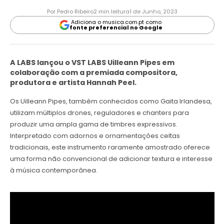
Por Pedro Ribeiro
2 min leitura
1 de Junho, 2023
Adiciona o musica.com.pt como
fonte preferencial no Google
A LABS lançou o VST LABS Uilleann Pipes em
colaboração com a premiada compositora,
produtora e artista Hannah Peel.
Os Uilleann Pipes, também conhecidos como Gaita Irlandesa,
utilizam múltiplos drones, reguladores e chanters para
produzir uma ampla gama de timbres expressivos.
Interpretado com adornos e ornamentações celtas
tradicionais, este instrumento raramente amostrado oferece
uma forma não convencional de adicionar textura e interesse
à música contemporânea.