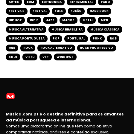
ARTES
EDM
ELETRONICA
EXPERIMENTAL
FADO
FESTIVAIS
FESTIVAL
FOLK
FUSÃO
HARD ROCK
HIP HOP
INDIE
JAZZ
MACOS
METAL
MPB
MÚSICA ALTERNATIVA
MÚSICA BRASILEIRA
MÚSICA CLÁSSICA
MÚSICA PORTUGUESA
POP
PORTUGAL
PUNK
R&B
RNB
ROCK
ROCK ALTERNATIVO
ROCK PROGRESSIVO
SOUL
VISEU
VST
WINDOWS
Música.com.pt é o destino definitivo para os amantes
da música portuguesa e internacional.
Somos uma plataforma online que têm como objetivo
compartilhar notícias, análises e conteúdo exclusivo,