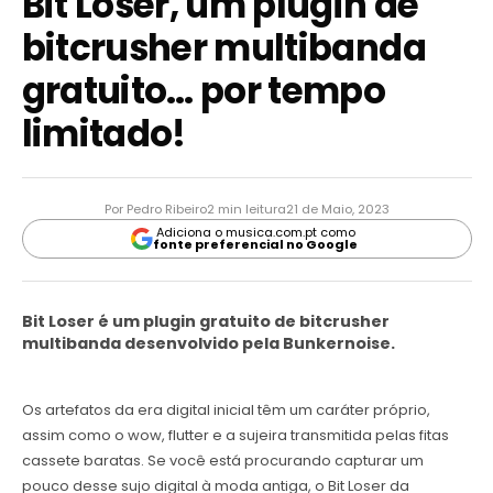
Bit Loser, um plugin de
bitcrusher multibanda
gratuito… por tempo
limitado!
Por Pedro Ribeiro
2 min leitura
21 de Maio, 2023
Adiciona o musica.com.pt como
fonte preferencial no Google
Bit Loser é um plugin gratuito de bitcrusher
multibanda desenvolvido pela Bunkernoise.
Os artefatos da era digital inicial têm um caráter próprio,
assim como o wow, flutter e a sujeira transmitida pelas fitas
cassete baratas. Se você está procurando capturar um
pouco desse sujo digital à moda antiga, o Bit Loser da