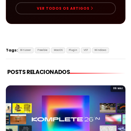
VER TODOS OS ARTIGOS
Tags:
Bit Loser
Freebie
MacOS
Plugin
VST
Windows
POSTS RELACIONADOS
06 MAI