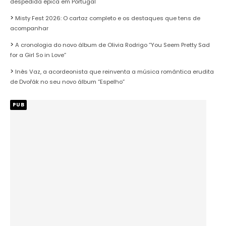
despedida épica em Portugal
Misty Fest 2026: O cartaz completo e os destaques que tens de
acompanhar
A cronologia do novo álbum de Olivia Rodrigo “You Seem Pretty Sad
for a Girl So in Love”
Inês Vaz, a acordeonista que reinventa a música romântica erudita
de Dvořák no seu novo álbum “Espelho”
PUB