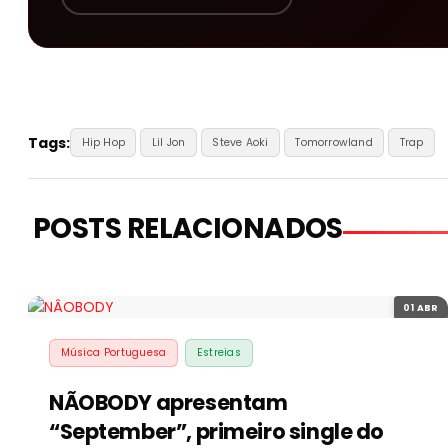
Tags:
Hip Hop
Lil Jon
Steve Aoki
Tomorrowland
Trap
POSTS RELACIONADOS
01 ABR
Música Portuguesa
Estreias
NÃOBODY apresentam
“September”, primeiro single do