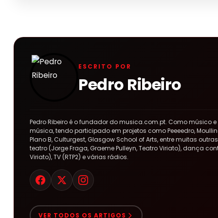
ESCRITO POR
Pedro Ribeiro
Pedro Ribeiro é o fundador do musica.com.pt. Como músico e
música, tendo participado em projetos como Peeeedro, Moulline
Plano B, Culturgest, Glasgow School of Arts, entre muitas out
teatro (Jorge Fraga, Graeme Pulleyn, Teatro Viriato), dança co
Viriato), TV (RTP2) e várias rádios.
VER TODOS OS ARTIGOS