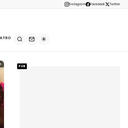
Instagram
Facebook
Twitter
EATRO
☀️
4
PUB