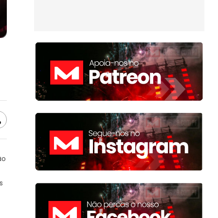
e
ão
s