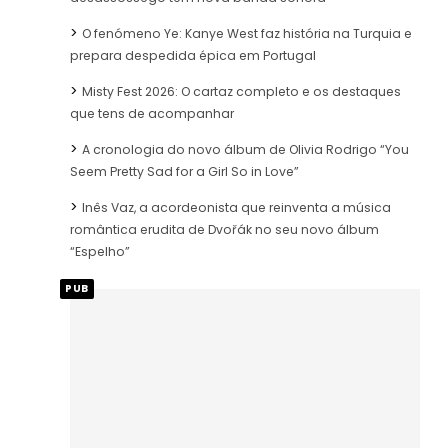
O fenómeno Ye: Kanye West faz história na Turquia e
prepara despedida épica em Portugal
Misty Fest 2026: O cartaz completo e os destaques
que tens de acompanhar
A cronologia do novo álbum de Olivia Rodrigo “You
Seem Pretty Sad for a Girl So in Love”
Inês Vaz, a acordeonista que reinventa a música
romântica erudita de Dvořák no seu novo álbum
“Espelho”
PUB