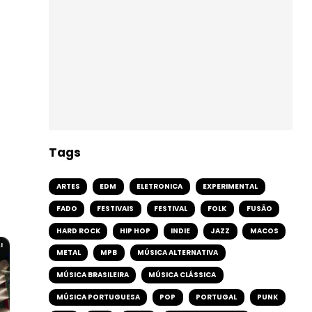
Tags
ARTES
EDM
ELETRONICA
EXPERIMENTAL
FADO
FESTIVAIS
FESTIVAL
FOLK
FUSÃO
HARD ROCK
HIP HOP
INDIE
JAZZ
MACOS
I
METAL
MPB
MÚSICA ALTERNATIVA
MÚSICA BRASILEIRA
MÚSICA CLÁSSICA
MÚSICA PORTUGUESA
POP
PORTUGAL
PUNK