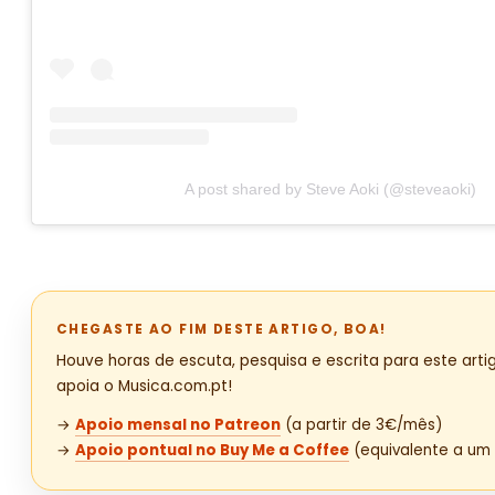
A post shared by Steve Aoki (@steveaoki)
CHEGASTE AO FIM DESTE ARTIGO, BOA!
Houve horas de escuta, pesquisa e escrita para este artig
apoia o Musica.com.pt!
→
Apoio mensal no Patreon
(a partir de 3€/mês)
→
Apoio pontual no Buy Me a Coffee
(equivalente a um 