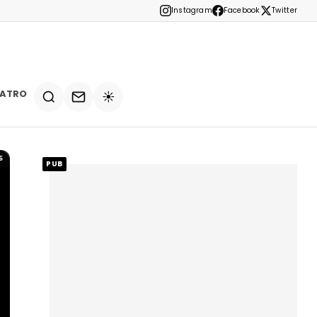
Instagram
Facebook
Twitter
EATRO
☀️
5
PUB