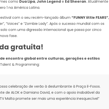
 nomes como
Dua Lipa
,
John Legend
e
Ed Sheeran
. Atualmente
ero 1 na América Latina.
 festival com o seu recém-lançado álbum
“FUNNY little FEARS”
,
er”, “Voices” e “Zombie Lady”. Após o sucesso mundial com os
 solo com uma digressão internacional que passa por cinco
nova fase.
da gratuita!
de encontro global entre culturas, gerações e estilos
c Talent & Programming:
ossa celebração de verão à deslumbrante à Praça il-Fosos.
e de ALOK e Damiano David, e com o apoio inabalável da
 MTV Malta promete ser mais uma experiência inesquecível”