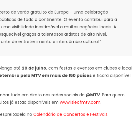
ncerto de verão gratuito da Europa – uma celebração
úblicos de todo o continente. O evento contribui para a
 uma visibilidade inestimável a muitos negócios locais. A
uecível graças a talentosos artistas de alto nível,
ante de entretenimento e intercâmbio cultural.”
rolonga até
20 de julho
, com festas e eventos em clubes e locai
setembro pela MTV em mais de 150 países
e ficará disponível
har tudo em direto nas redes sociais da
@MTV
. Para quem
uitos já estão disponíveis em
www.isleofmtv.com
.
 espreitadela no
Calendário de Concertos e Festivais
.