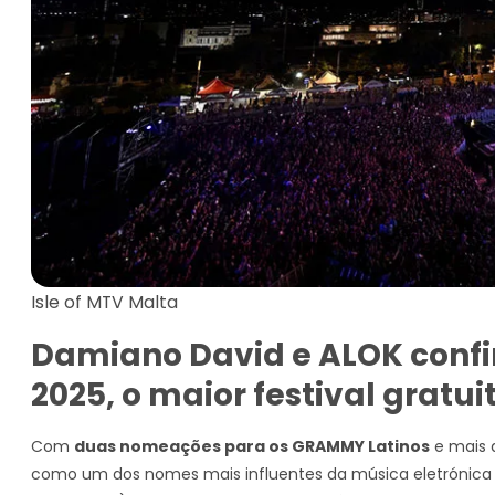
Isle of MTV Malta
Damiano David e ALOK confi
2025, o maior festival gratui
Com
duas nomeações para os GRAMMY Latinos
e mais
como um dos nomes mais influentes da música eletrónica 