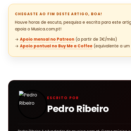
CHEGASTE AO FIM DESTE ARTIGO, BOA!
Houve horas de escuta, pesquisa e escrita para este artig
apoia o Musica.com.pt!
→
Apoio mensal no Patreon
(a partir de 3€/mês)
→
Apoio pontual no Buy Me a Coffee
(equivalente a um 
ESCRITO POR
Pedro Ribeiro