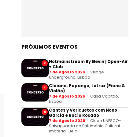
PRÓXIMOS EVENTOS
Notmainstream By Elevin | Open-Air
C
+ Club
7 de Agosto 2026
Village
Underground, Lisboa
Claiana, Papangu, Letrux (Piano &
C
Violão)
7 de Agosto 2026
Casa Capitão,
Lisboa
Cantes y Vericuetos com Nono
C
Garcia e Rocío Rosado
7 de Agosto 2026
Clube UNESCO-
Salvaguarda do Património Cultural
Imaterial, Beja