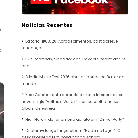
Noticias Recentes
a
Editorial #03/26: Agradecimentos, bastidores, e
mudanças
a,
Luís Represas, fundador dos Trovante, morre aos 69
anos
O Indie Music Fest 2026 abre as portas de Baltar ao
mundo
Xico Gaiato canta a dor de deixar o Interior no seu
novo single “Voltas e Voltas” e pisca o olho ao seu
álbum de estreia
Niall Horan: do fenómeno ao luto em “Dinner Party”
Criatura-dança lança álbum “Nada no Lugar”: O
desassossego tem nova banda sonora