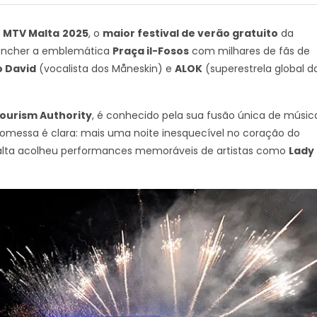
of MTV Malta
2025
, o
maior festival de verão gratuito
da
a encher a emblemática
Praça il-Fosos
com milhares de fãs de
 David
(vocalista dos Måneskin) e
ALOK
(superestrela global d
ourism Authority
, é conhecido pela sua fusão única de músic
romessa é clara: mais uma noite inesquecível no coração do
V Malta acolheu performances memoráveis de artistas como
Lady