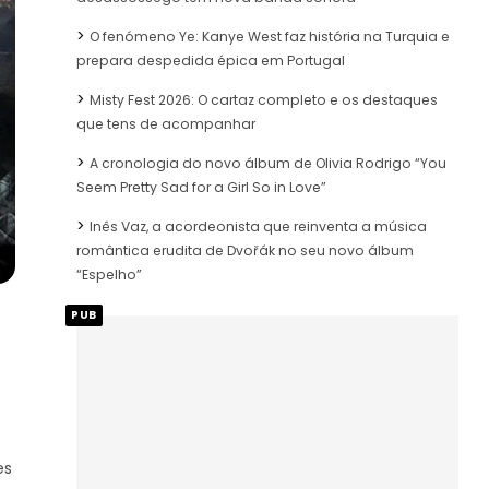
O fenómeno Ye: Kanye West faz história na Turquia e
prepara despedida épica em Portugal
Misty Fest 2026: O cartaz completo e os destaques
que tens de acompanhar
A cronologia do novo álbum de Olivia Rodrigo “You
Seem Pretty Sad for a Girl So in Love”
Inês Vaz, a acordeonista que reinventa a música
romântica erudita de Dvořák no seu novo álbum
“Espelho”
PUB
es