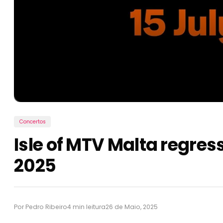
Concertos
Isle of MTV Malta regres
2025
Por Pedro Ribeiro
4 min leitura
26 de Maio, 2025