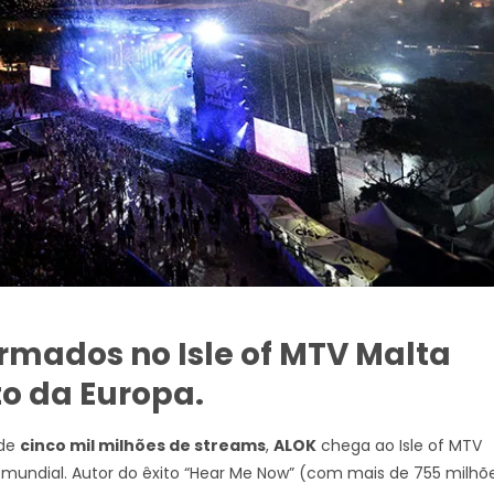
rmados no Isle of MTV Malta
to da Europa.
 de
cinco mil milhões de streams
,
ALOK
chega ao Isle of MTV
mundial. Autor do êxito “Hear Me Now” (com mais de 755 milhõ