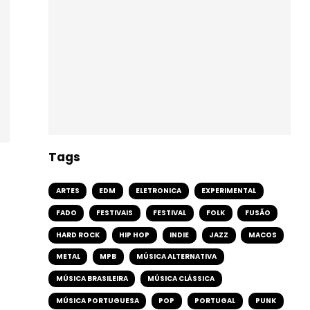
Tags
ARTES
EDM
ELETRONICA
EXPERIMENTAL
FADO
FESTIVAIS
FESTIVAL
FOLK
FUSÃO
HARD ROCK
HIP HOP
INDIE
JAZZ
MACOS
METAL
MPB
MÚSICA ALTERNATIVA
MÚSICA BRASILEIRA
MÚSICA CLÁSSICA
MÚSICA PORTUGUESA
POP
PORTUGAL
PUNK