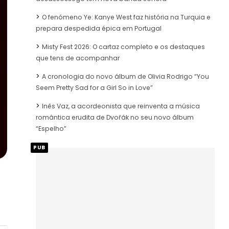
O fenómeno Ye: Kanye West faz história na Turquia e
prepara despedida épica em Portugal
Misty Fest 2026: O cartaz completo e os destaques
que tens de acompanhar
A cronologia do novo álbum de Olivia Rodrigo “You
Seem Pretty Sad for a Girl So in Love”
Inês Vaz, a acordeonista que reinventa a música
romântica erudita de Dvořák no seu novo álbum
“Espelho”
PUB