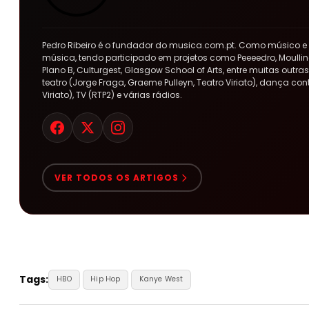
Pedro Ribeiro é o fundador do musica.com.pt. Como músico e
música, tendo participado em projetos como Peeeedro, Moulline
Plano B, Culturgest, Glasgow School of Arts, entre muitas out
teatro (Jorge Fraga, Graeme Pulleyn, Teatro Viriato), dança co
Viriato), TV (RTP2) e várias rádios.
VER TODOS OS ARTIGOS
Tags:
HBO
Hip Hop
Kanye West