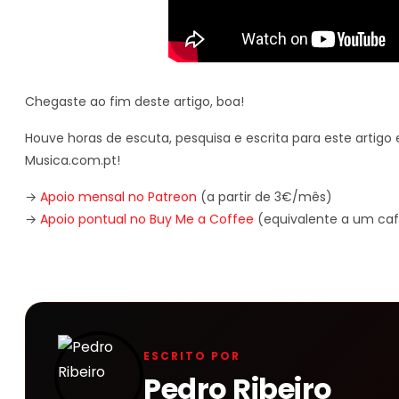
Chegaste ao fim deste artigo, boa!
Houve horas de escuta, pesquisa e escrita para este artigo e
Musica.com.pt!
→
Apoio mensal no Patreon
(a partir de 3€/mês)
→
Apoio pontual no Buy Me a Coffee
(equivalente a um caf
ESCRITO POR
Pedro Ribeiro