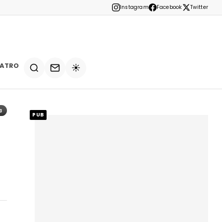
Instagram
Facebook
Twitter
EATRO
☀️
3
PUB