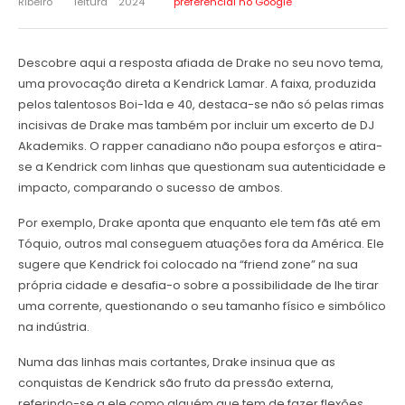
Ribeiro
leitura
2024
preferencial no Google
Descobre aqui a resposta afiada de Drake no seu novo tema,
uma provocação direta a Kendrick Lamar. A faixa, produzida
pelos talentosos Boi-1da e 40, destaca-se não só pelas rimas
incisivas de Drake mas também por incluir um excerto de DJ
Akademiks. O rapper canadiano não poupa esforços e atira-
se a Kendrick com linhas que questionam sua autenticidade e
impacto, comparando o sucesso de ambos.
Por exemplo, Drake aponta que enquanto ele tem fãs até em
Tóquio, outros mal conseguem atuações fora da América. Ele
sugere que Kendrick foi colocado na “friend zone” na sua
própria cidade e desafia-o sobre a possibilidade de lhe tirar
uma corrente, questionando o seu tamanho físico e simbólico
na indústria.
Numa das linhas mais cortantes, Drake insinua que as
conquistas de Kendrick são fruto da pressão externa,
referindo-se a ele como alguém que tem de fazer flexões