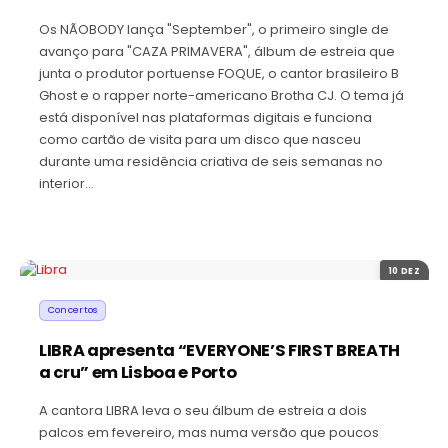
Os NÃOBODY lança "September", o primeiro single de
avanço para "CAZA PRIMAVERA", álbum de estreia que
junta o produtor portuense FOQUE, o cantor brasileiro B
Ghost e o rapper norte-americano Brotha CJ. O tema já
está disponível nas plataformas digitais e funciona
como cartão de visita para um disco que nasceu
durante uma residência criativa de seis semanas no
interior…
10 DEZ
Concertos
LIBRA apresenta “EVERYONE’S FIRST BREATH
a cru” em Lisboa e Porto
A cantora LIBRA leva o seu álbum de estreia a dois
palcos em fevereiro, mas numa versão que poucos