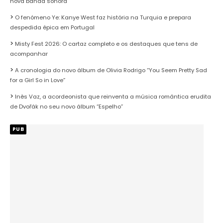
nova banda sonora
O fenómeno Ye: Kanye West faz história na Turquia e prepara
despedida épica em Portugal
Misty Fest 2026: O cartaz completo e os destaques que tens de
acompanhar
A cronologia do novo álbum de Olivia Rodrigo “You Seem Pretty Sad
for a Girl So in Love”
Inês Vaz, a acordeonista que reinventa a música romântica erudita
de Dvořák no seu novo álbum “Espelho”
PUB