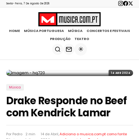
Sexta-Feira, 7 De Agosto De 2026
HOME
MÚSICA PORTUGUESA
MÚSICA
CONCERTOS E FESTIVAIS
PRODUÇÃO
TEATRO
☀️
14 ABR 2024
Música
Drake Responde no Beef
com Kendrick Lamar
Por Pedro
2 min
14 de Abril,
Adiciona o musica.com.pt como
fonte