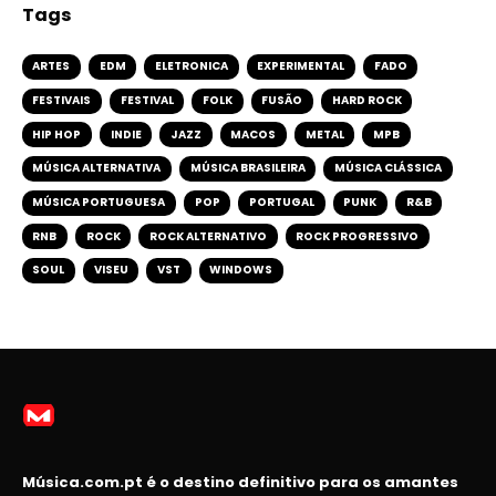
Tags
ARTES
EDM
ELETRONICA
EXPERIMENTAL
FADO
FESTIVAIS
FESTIVAL
FOLK
FUSÃO
HARD ROCK
HIP HOP
INDIE
JAZZ
MACOS
METAL
MPB
MÚSICA ALTERNATIVA
MÚSICA BRASILEIRA
MÚSICA CLÁSSICA
MÚSICA PORTUGUESA
POP
PORTUGAL
PUNK
R&B
RNB
ROCK
ROCK ALTERNATIVO
ROCK PROGRESSIVO
SOUL
VISEU
VST
WINDOWS
Música.com.pt é o destino definitivo para os amantes