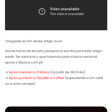
Chegaste ao fim deste artigo, boa!
Houve horas de escuta, pesquisa e escrita para este artigo
existir. Se valorizas o que fazemos pela música nacional,
apoia o Musica.com.pt!
→
Apoio mensal no Patreon
(a partir de 3€/mês)
→
Apoio pontual no Buy Me a Coffee
(equivalente a um café
ou a uma cerveja)