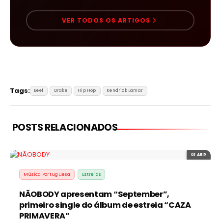
VER TODOS OS ARTIGOS
Tags:
Beef
Drake
Hip Hop
Kendrick Lamar
POSTS RELACIONADOS
01 ABR
Música Portuguesa
Estreias
NÃOBODY apresentam “September”,
primeiro single do álbum de estreia “CAZA
PRIMAVERA”