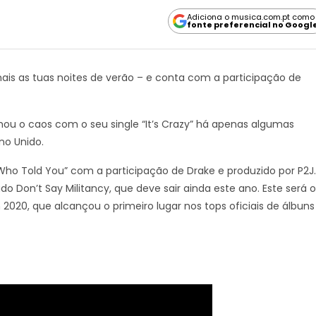
Adiciona o musica.com.pt como
fonte preferencial no Googl
ais as tuas noites de verão – e conta com a participação de
hou o caos com o seu single “It’s Crazy” há apenas algumas
ino Unido.
Who Told You” com a participação de Drake e produzido por P2J.
o Don’t Say Militancy, que deve sair ainda este ano. Este será o
2020, que alcançou o primeiro lugar nos tops oficiais de álbuns