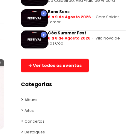
do Caldeirão, Vila Praia de Âncora
Bons Sons
F
6 a 9 de Agosto 2026
Cem Soldos,
Tomar
Côa Summer Fest
F
6 a 8 de Agosto 2026
Vila Nova de
Foz Côa
Z
→ Ver todos os eventos
Categorias
Álbuns
Artes
Concertos
Destaques