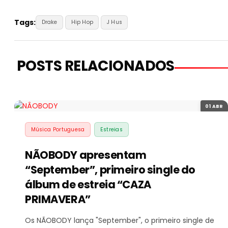
Tags:
Drake
Hip Hop
J Hus
POSTS RELACIONADOS
01 ABR
Música Portuguesa
Estreias
NÃOBODY apresentam
“September”, primeiro single do
álbum de estreia “CAZA
PRIMAVERA”
Os NÃOBODY lança "September", o primeiro single de