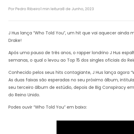
Por Pedro Ribeiro
1 min leitura
8 de Junho, 2023
J Hus lança “Who Told You”, um hit que vai aquecer ainda m
Drake!
Após uma pausa de três anos, o rapper londrino J Hus espal
semanas, o qual o levou ao Top 15 dos singles oficiais do Re
Conhecido pelos seus hits contagiante, J Hus lança agora “
As duas faixas são esperadas no seu próximo álbum, intitulad
seu terceiro álbum de estúdio, depois de Big Conspiracy em 
do Reino Unido.
Podes ouvir “Who Told You” em baixo: