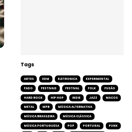
Tags
ARTES
EDM
ELETRONICA
EXPERIMENTAL
FADO
FESTIVAIS
FESTIVAL
FOLK
FUSÃO
HARD ROCK
HIP HOP
INDIE
JAZZ
MACOS
METAL
MPB
MÚSICA ALTERNATIVA
MÚSICA BRASILEIRA
MÚSICA CLÁSSICA
MÚSICA PORTUGUESA
POP
PORTUGAL
PUNK