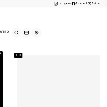
Instagram
Facebook
Twitter
EATRO
☀️
3
PUB