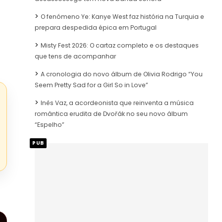
O fenómeno Ye: Kanye West faz história na Turquia e
prepara despedida épica em Portugal
Misty Fest 2026: O cartaz completo e os destaques
que tens de acompanhar
A cronologia do novo álbum de Olivia Rodrigo “You
Seem Pretty Sad for a Girl So in Love”
Inês Vaz, a acordeonista que reinventa a música
romântica erudita de Dvořák no seu novo álbum
“Espelho”
PUB