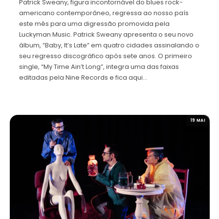
Patrick Sweany, figura incontornável do blues rock-
americano contemporâneo, regressa ao nosso país
este mês para uma digressão promovida pela
Luckyman Music. Patrick Sweany apresenta o seu novo
álbum, “Baby, It’s Late” em quatro cidades assinalando o
seu regresso discográfico após sete anos. O primeiro
single, “My Time Ain’t Long”, integra uma das faixas
editadas pela Nine Records e fica aqui…
19 MAI