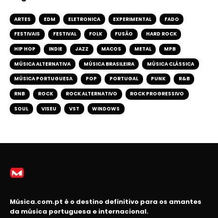
ARTES
EDM
ELETRONICA
EXPERIMENTAL
FADO
FESTIVAIS
FESTIVAL
FOLK
FUSÃO
HARD ROCK
HIP HOP
INDIE
JAZZ
MACOS
METAL
MPB
MÚSICA ALTERNATIVA
MÚSICA BRASILEIRA
MÚSICA CLÁSSICA
MÚSICA PORTUGUESA
POP
PORTUGAL
PUNK
R&B
RNB
ROCK
ROCK ALTERNATIVO
ROCK PROGRESSIVO
SOUL
VISEU
VST
WINDOWS
Música.com.pt é o destino definitivo para os amantes
da música portuguesa e internacional.