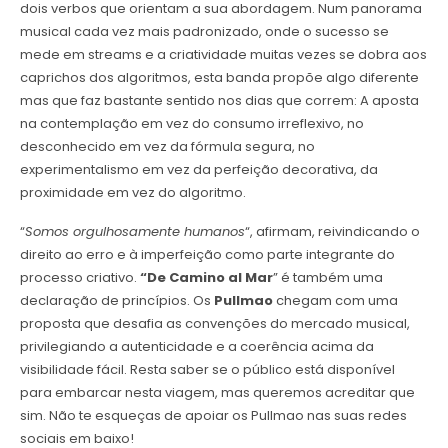
dois verbos que orientam a sua abordagem. Num panorama
musical cada vez mais padronizado, onde o sucesso se
mede em streams e a criatividade muitas vezes se dobra aos
caprichos dos algoritmos, esta banda propõe algo diferente
mas que faz bastante sentido nos dias que correm: A aposta
na contemplação em vez do consumo irreflexivo, no
desconhecido em vez da fórmula segura, no
experimentalismo em vez da perfeição decorativa, da
proximidade em vez do algoritmo.
“
Somos orgulhosamente humanos
“, afirmam, reivindicando o
direito ao erro e à imperfeição como parte integrante do
processo criativo.
“De Camino al Mar
” é também uma
declaração de princípios. Os
Pullmao
chegam com uma
proposta que desafia as convenções do mercado musical,
privilegiando a autenticidade e a coerência acima da
visibilidade fácil. Resta saber se o público está disponível
para embarcar nesta viagem, mas queremos acreditar que
sim. Não te esqueças de apoiar os Pullmao nas suas redes
sociais em baixo!