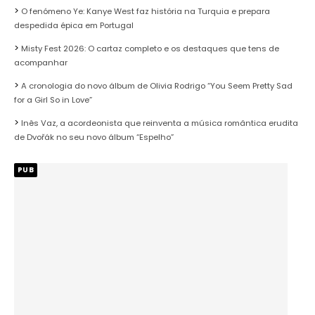
O fenómeno Ye: Kanye West faz história na Turquia e prepara
despedida épica em Portugal
Misty Fest 2026: O cartaz completo e os destaques que tens de
acompanhar
A cronologia do novo álbum de Olivia Rodrigo “You Seem Pretty Sad
for a Girl So in Love”
Inês Vaz, a acordeonista que reinventa a música romântica erudita
de Dvořák no seu novo álbum “Espelho”
PUB