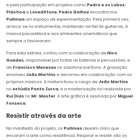
e pela participação em projetos como
Pedro e os Lobos
,
Plástica
e
LovedStone
,
Pedro Galhoz
encontra nos
Pullmao
um espaço de experimentação. Pela primeira vez,
arrisca-se no instrumental, mantendo-se fiel às guitarras, à
música psicadélica e aos ambientes cinemáticos que
sempre o fascinaram.
Para esta estreia, contou com a colaboração de
Nico
Guedes
, responsável por todas as baterias e percussões, e
de
Francisco Menezes
no saxofone barítono. A gravação
envolveu
João Martins
e decorreu em colaboração com os
próprios músicos. A mistura ficou a cargo de
João Martins
no
estúdio Ponto Zurca
, e a masterização foi realizada por
Rui Dias
no
Mr. Master
. A arte gráfica é assinada por
Miguel
Fonseca
.
Resistir através da arte
No manifesto do projeto, os
Pullmao
deixam claro que
encaram a arte como resistência. Respirar e resistir são os