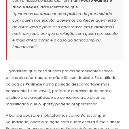
com a nossa consciência.
” afirmam
Pedro Galhoz e
Nico Guedes
, acrescentando que
“
queremos estabelecer uma política de proximidade
com quem nos escuta, queremos conhecer quem está
do outro lado e para isso apostamos em plataformas
mais pessoais em que a relação com quem nos escuta
é mais direta como é o caso do Bandcamp ou
Soundcloud.
”
E garantem que, caso surjam provas semelhantes sobre
outras plataformas, tomarão idêntica decisão. Esta atitude
coloca os
Pullmao
numa posição desconfortável mas
consciente (e louvável), preferem a proximidade com o
público e a tranquilidade de consciência ao alcance
massificado que o Spotify poderia proporcionar.
A banda aposta em plataformas como Bandcamp e
Soundcloud, onde a relação com quem escuta é mais direta.
Recusam ser escravos do algoritmo e defendem que a sua