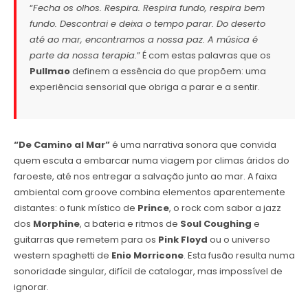
“
Fecha os olhos. Respira. Respira fundo, respira bem
fundo. Descontrai e deixa o tempo parar. Do deserto
até ao mar, encontramos a nossa paz. A música é
parte da nossa terapia.
” É com estas palavras que os
Pullmao
definem a essência do que propõem: uma
experiência sensorial que obriga a parar e a sentir.
“De Camino al Mar”
é uma narrativa sonora que convida
quem escuta a embarcar numa viagem por climas áridos do
faroeste, até nos entregar a salvação junto ao mar. A faixa
ambiental com groove combina elementos aparentemente
distantes: o funk místico de
Prince
, o rock com sabor a jazz
dos
Morphine
, a bateria e ritmos de
Soul Coughing
e
guitarras que remetem para os
Pink Floyd
ou o universo
western spaghetti de
Enio Morricone
. Esta fusão resulta numa
sonoridade singular, difícil de catalogar, mas impossível de
ignorar.