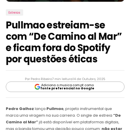
Estreias
Pullmao estreiam-se
com “De Camino al Mar”
e ficam fora do Spotify
por questões éticas
Por Pedro Ribeiro
7 min leitura
14 de Outubro, 2025
Adiciona o musica.com.pt como
fonte preferencial no Google
Pedro Galhoz
lança
Pullmao
, projeto instrumental que
marca uma viragem na sua carreira. O single de estreia
“De
Camino al Mar”
já está disponível em plataformas digitais,
mas a banda tomou uma decisão pouco comum:
não estar