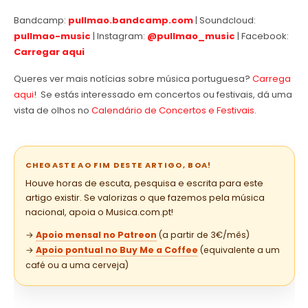
Bandcamp:
pullmao.bandcamp.com
| Soundcloud:
pullmao-music
| Instagram:
@pullmao_music
| Facebook:
Carregar aqui
Queres ver mais notícias sobre música portuguesa?
Carrega
aqui
! Se estás interessado em concertos ou festivais, dá uma
vista de olhos no
Calendário de Concertos e Festivais
.
CHEGASTE AO FIM DESTE ARTIGO, BOA!
Houve horas de escuta, pesquisa e escrita para este
artigo existir. Se valorizas o que fazemos pela música
nacional, apoia o Musica.com.pt!
→
Apoio mensal no Patreon
(a partir de 3€/mês)
→
Apoio pontual no Buy Me a Coffee
(equivalente a um
café ou a uma cerveja)