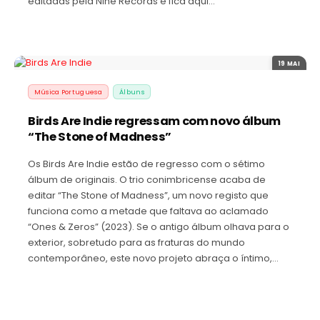
editadas pela Nine Records e fica aqui…
19 MAI
Música Portuguesa
Álbuns
Birds Are Indie regressam com novo álbum
“The Stone of Madness”
Os Birds Are Indie estão de regresso com o sétimo
álbum de originais. O trio conimbricense acaba de
editar “The Stone of Madness”, um novo registo que
funciona como a metade que faltava ao aclamado
“Ones & Zeros” (2023). Se o antigo álbum olhava para o
exterior, sobretudo para as fraturas do mundo
contemporâneo, este novo projeto abraça o íntimo,…