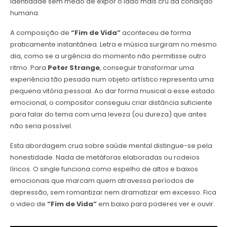
identidade sem medo de expor o lado mais cru da condição
humana.
A composição de
“Fim de Vida”
aconteceu de forma
praticamente instantânea. Letra e música surgiram no mesmo
dia, como se a urgência do momento não permitisse outro
ritmo. Para
Peter Strange
, conseguir transformar uma
experiência tão pesada num objeto artístico representa uma
pequena vitória pessoal. Ao dar forma musical a esse estado
emocional, o compositor conseguiu criar distância suficiente
para falar do tema com uma leveza (ou dureza) que antes
não seria possível.
Esta abordagem crua sobre saúde mental distingue-se pela
honestidade. Nada de metáforas elaboradas ou rodeios
líricos. O single funciona como espelho de altos e baixos
emocionais que marcam quem atravessa períodos de
depressão, sem romantizar nem dramatizar em excesso. Fica
o video de
“Fim de Vida”
em baixo para poderes ver e ouvir.