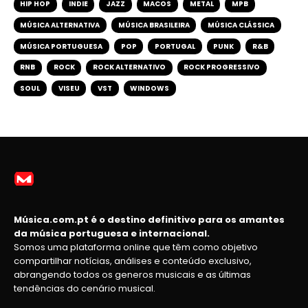
HIP HOP
INDIE
JAZZ
MACOS
METAL
MPB
MÚSICA ALTERNATIVA
MÚSICA BRASILEIRA
MÚSICA CLÁSSICA
MÚSICA PORTUGUESA
POP
PORTUGAL
PUNK
R&B
RNB
ROCK
ROCK ALTERNATIVO
ROCK PROGRESSIVO
SOUL
VISEU
VST
WINDOWS
Música.com.pt é o destino definitivo para os amantes
da música portuguesa e internacional.
Somos uma plataforma online que têm como objetivo
compartilhar notícias, análises e conteúdo exclusivo,
abrangendo todos os generos musicais e as últimas
tendências do cenário musical.