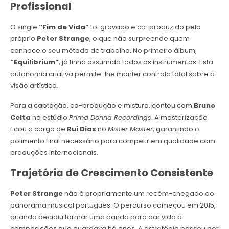
Profissional
O single
“Fim de Vida”
foi gravado e co-produzido pelo
próprio
Peter Strange
, o que não surpreende quem
conhece o seu método de trabalho. No primeiro álbum,
“Equilibrium”
, já tinha assumido todos os instrumentos. Esta
autonomia criativa permite-lhe manter controlo total sobre a
visão artística.
Para a captação, co-produção e mistura, contou com
Bruno
Celta
no estúdio
Prima Donna Recordings
. A masterização
ficou a cargo de
Rui Dias
no
Mister Master
, garantindo o
polimento final necessário para competir em qualidade com
produções internacionais.
Trajetória de Crescimento Consistente
Peter Strange
não é propriamente um recém-chegado ao
panorama musical português. O percurso começou em 2015,
quando decidiu formar uma banda para dar vida a
composições que guardava há anos. A estratégia passou por