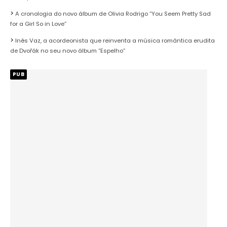
A cronologia do novo álbum de Olivia Rodrigo “You Seem Pretty Sad
for a Girl So in Love”
Inês Vaz, a acordeonista que reinventa a música romântica erudita
de Dvořák no seu novo álbum “Espelho”
PUB