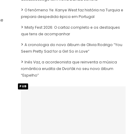
O fenómeno Ye: Kanye West faz história na Turquia e
prepara despedida épica em Portugal
se
Misty Fest 2026: O cartaz completo e os destaques
que tens de acompanhar
A cronologia do novo álbum de Olivia Rodrigo “You
Seem Pretty Sad for a Girl So in Love”
Inês Vaz, a acordeonista que reinventa a música
romântica erudita de Dvořák no seu novo álbum
“Espelho”
PUB