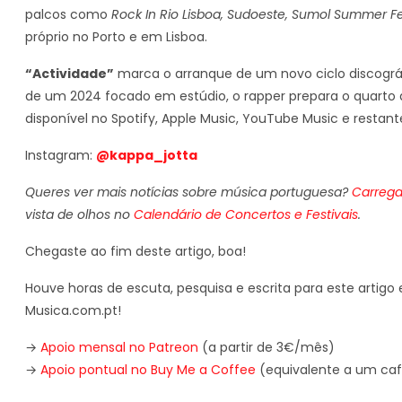
palcos como
Rock In Rio Lisboa, Sudoeste, Sumol Summer F
próprio no Porto e em Lisboa.
“Actividade”
marca o arranque de um novo ciclo discográ
de um 2024 focado em estúdio, o rapper prepara o quarto 
disponível no Spotify, Apple Music, YouTube Music e restan
Instagram:
@kappa_jotta
Queres ver mais notícias sobre música portuguesa?
Carrega
vista de olhos no
Calendário de Concertos e Festivais
.
Chegaste ao fim deste artigo, boa!
Houve horas de escuta, pesquisa e escrita para este artigo e
Musica.com.pt!
→
Apoio mensal no Patreon
(a partir de 3€/mês)
→
Apoio pontual no Buy Me a Coffee
(equivalente a um caf