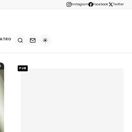
Instagram
Facebook
Twitter
EATRO
☀️
6
PUB