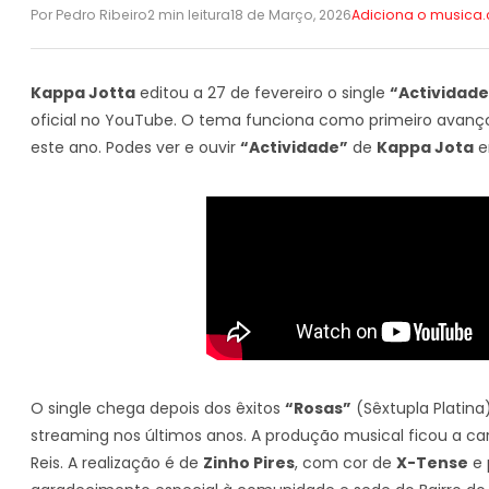
Por Pedro Ribeiro
2 min leitura
18 de Março, 2026
Adiciona o musica
Kappa Jotta
editou a 27 de fevereiro o single
“Actividade
oficial no YouTube. O tema funciona como primeiro avanço
este ano. Podes ver e ouvir
“Actividade”
de
Kappa Jota
e
O single chega depois dos êxitos
“Rosas”
(Sêxtupla Platina
streaming nos últimos anos. A produção musical ficou a c
Reis. A realização é de
Zinho Pires
, com cor de
X-Tense
e 