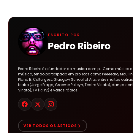
ESCRITO POR
Pedro Ribeiro
Pedro Ribeiro é o fundador do musica.com.pt. Como músico e
música, tendo participado em projetos como Peeeedro, Moulline
Plano B, Culturgest, Glasgow School of Arts, entre muitas out
teatro (Jorge Fraga, Graeme Pulleyn, Teatro Viriato), dança co
Viriato), TV (RTP2) e várias rádios.
VER TODOS OS ARTIGOS