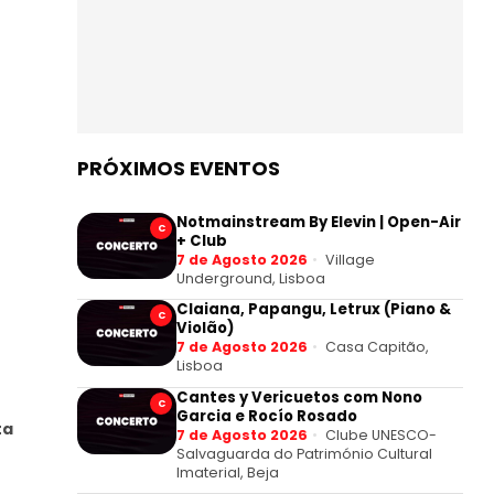
PRÓXIMOS EVENTOS
Notmainstream By Elevin | Open-Air
C
+ Club
7 de Agosto 2026
Village
Underground, Lisboa
Claiana, Papangu, Letrux (Piano &
C
Violão)
7 de Agosto 2026
Casa Capitão,
Lisboa
Cantes y Vericuetos com Nono
C
Garcia e Rocío Rosado
ta
7 de Agosto 2026
Clube UNESCO-
Salvaguarda do Património Cultural
Imaterial, Beja