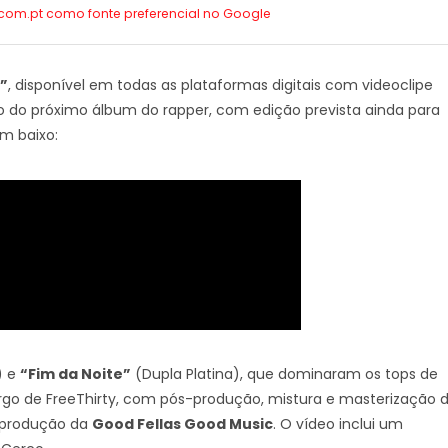
.com.pt como
fonte preferencial no Google
”
, disponível em todas as plataformas digitais com videoclipe
 do próximo álbum do rapper, com edição prevista ainda para
m baixo:
) e
“Fim da Noite”
(Dupla Platina), que dominaram os tops de
argo de FreeThirty, com pós-produção, mistura e masterização 
produção da
Good Fellas Good Music
. O vídeo inclui um