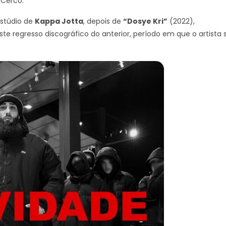
 Cerco.
estúdio de
Kappa Jotta
, depois de
“Dosye Kri”
(2022),
e regresso discográfico do anterior, período em que o artista 