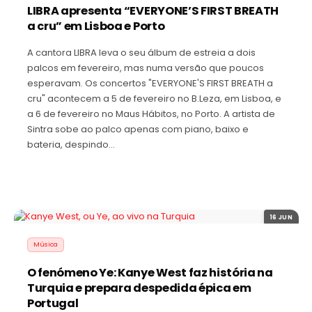
LIBRA apresenta “EVERYONE’S FIRST BREATH
a cru” em Lisboa e Porto
A cantora LIBRA leva o seu álbum de estreia a dois
palcos em fevereiro, mas numa versão que poucos
esperavam. Os concertos "EVERYONE'S FIRST BREATH a
cru" acontecem a 5 de fevereiro no B.Leza, em Lisboa, e
a 6 de fevereiro no Maus Hábitos, no Porto. A artista de
Sintra sobe ao palco apenas com piano, baixo e
bateria, despindo…
16 JUN
Música
O fenómeno Ye: Kanye West faz história na
Turquia e prepara despedida épica em
Portugal