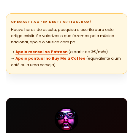
CHEGASTE AO FIM DESTE ARTIGO, BOA!
Houve horas de escuta, pesquisa e escrita para este
artigo existir. Se valorizas o que fazemos pela música
nacional, apoia o Musica.com.pt!
→
Apoio mensal no Patreon
(a partir de 3€/mês)
→
Apoio pontual no Buy Me a Coffee
(equivalente a um
café ou a uma cerveja)