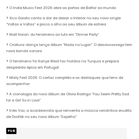
O Indie Music Fest 2026 abre as portas de Baltar ao mundo
Xico Gaiato canta a dor de deixar o Interior no seu novo single
“Voltas e Voltas” e pisca o olho ao seu álbum de estreia
Niall Horan: do fenómeno ao luto em “Dinner Party”
Criatura-dança lança álbum “Nada no Lugar”: O desassossego tem
nova banda sonora
O fenómeno Ye: Kanye West faz história na Turquia e prepara
despedida épica em Portugal
Misty Fest 2026: O cartaz completo e os destaques que tens de
acompanhar
A cronologia do novo álbum de Olivia Rodrigo “You Seem Pretty Sad
for a Girl So in Love”
Inês Vaz, a acordeonista que reinventa a música romântica erudita
de Dvořák no seu novo álbum “Espelho”
PUB