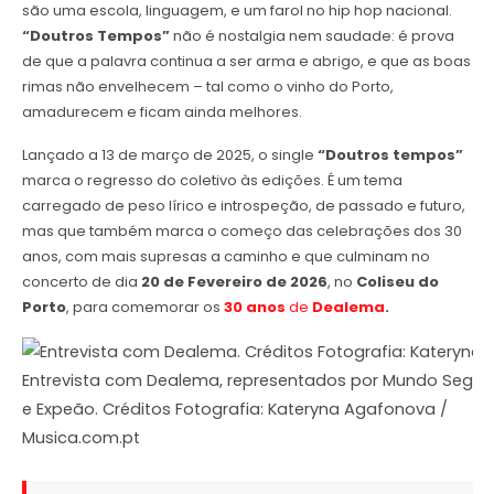
são uma escola, linguagem, e um farol no hip hop nacional.
“Doutros Tempos”
não é nostalgia nem saudade: é prova
de que a palavra continua a ser arma e abrigo, e que as boas
rimas não envelhecem – tal como o vinho do Porto,
amadurecem e ficam ainda melhores.
Lançado a 13 de março de 2025, o single
“Doutros tempos”
marca o regresso do coletivo às edições. É um tema
carregado de peso lírico e introspeção, de passado e futuro,
mas que também marca o começo das celebrações dos 30
anos, com mais supresas a caminho e que culminam no
concerto de dia
20 de Fevereiro de 2026
, no
Coliseu do
Porto
, para comemorar os
30 anos
de
Dealema
.
Entrevista com Dealema, representados por Mundo Segu
e Expeão. Créditos Fotografia: Kateryna Agafonova /
Musica.com.pt