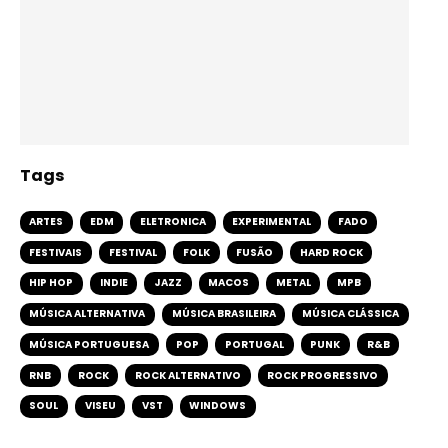
Tags
ARTES
EDM
ELETRONICA
EXPERIMENTAL
FADO
FESTIVAIS
FESTIVAL
FOLK
FUSÃO
HARD ROCK
HIP HOP
INDIE
JAZZ
MACOS
METAL
MPB
MÚSICA ALTERNATIVA
MÚSICA BRASILEIRA
MÚSICA CLÁSSICA
MÚSICA PORTUGUESA
POP
PORTUGAL
PUNK
R&B
RNB
ROCK
ROCK ALTERNATIVO
ROCK PROGRESSIVO
SOUL
VISEU
VST
WINDOWS