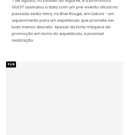
7 de agosto, no Estádio do Algarve, e a promotora
GUEST assinalou a data com um pré-evento oficial na
passada sexta-feira, no Rive Rouge, em Lisboa - um
aquecimento para um espetáculo que promete ser
tudo menos discreto. Apesar da forte máquina de
promoção em torno do espetáculo, a possível
realização…
PUB