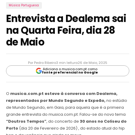
Música Portuguesa
Entrevista a Dealema sai
na Quarta Feira, dia 28
de Maio
Por Pedro Ribeiro
3 min leitura
26 de Maio, 2025
Adiciona o musica.com.pt como
fonte preferencial no Google
O
musica.com.pt esteve à conversa com Dealema,
representados por Mundo Segundo e Expeão,
no estúdio
de Mundo Segundo, em Gaia, para aquela que é a primeira
grande entrevista do musica.com.pt. Falou-se do novo tema
“Doutros Tempos”
, do concerto de
30 anos no Coliseu do
Porto
(dia 20 de Fevereiro de 2026) , do estado atual do hip