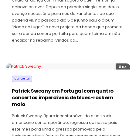
Criatura-dança confirmam agora o que “Tremor” já
deixava antever. Depois do primeiro single, que deu o
avanço necessário para nos deixar atentos ao que
poderia vir, no passado dia 5 de junho saiu o álbum
“Nada no Lugar”, o novo projeto da banda que promete
ser a banda sonora perfeita para quem teima em não
encaixar no rebanho. Vindos da…
21 MAI
Concertos
Patrick Sweany em Portugal com quatro
concertos imperdíveis de blues-rock em
maio
Patrick Sweany, figura incontornável do blues rock-
americano contemporâneo, regressa ao nosso país
este mês para uma digressão promovida pela
Luckyman Music. Patrick Sweany apresenta o seu novo