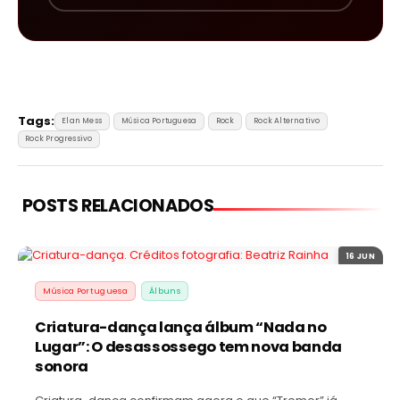
Tags:
Elan Mess
Música Portuguesa
Rock
Rock Alternativo
Rock Progressivo
POSTS RELACIONADOS
16 JUN
Música Portuguesa
Álbuns
Criatura-dança lança álbum “Nada no
Lugar”: O desassossego tem nova banda
sonora