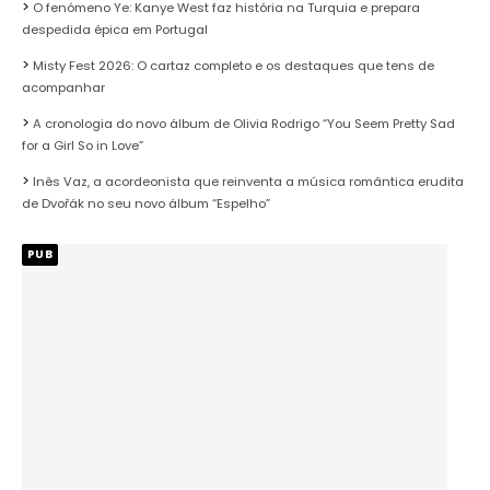
O fenómeno Ye: Kanye West faz história na Turquia e prepara
despedida épica em Portugal
Misty Fest 2026: O cartaz completo e os destaques que tens de
acompanhar
A cronologia do novo álbum de Olivia Rodrigo “You Seem Pretty Sad
for a Girl So in Love”
Inês Vaz, a acordeonista que reinventa a música romântica erudita
de Dvořák no seu novo álbum “Espelho”
PUB