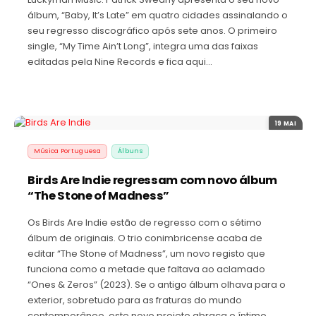
álbum, “Baby, It’s Late” em quatro cidades assinalando o
seu regresso discográfico após sete anos. O primeiro
single, “My Time Ain’t Long”, integra uma das faixas
editadas pela Nine Records e fica aqui…
19 MAI
Música Portuguesa
Álbuns
Birds Are Indie regressam com novo álbum
“The Stone of Madness”
Os Birds Are Indie estão de regresso com o sétimo
álbum de originais. O trio conimbricense acaba de
editar “The Stone of Madness”, um novo registo que
funciona como a metade que faltava ao aclamado
“Ones & Zeros” (2023). Se o antigo álbum olhava para o
exterior, sobretudo para as fraturas do mundo
contemporâneo, este novo projeto abraça o íntimo,…