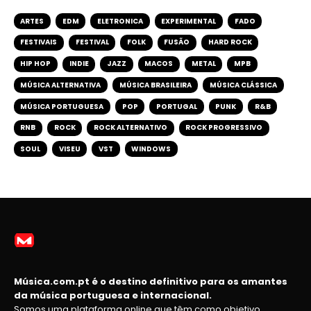
ARTES
EDM
ELETRONICA
EXPERIMENTAL
FADO
FESTIVAIS
FESTIVAL
FOLK
FUSÃO
HARD ROCK
HIP HOP
INDIE
JAZZ
MACOS
METAL
MPB
MÚSICA ALTERNATIVA
MÚSICA BRASILEIRA
MÚSICA CLÁSSICA
MÚSICA PORTUGUESA
POP
PORTUGAL
PUNK
R&B
RNB
ROCK
ROCK ALTERNATIVO
ROCK PROGRESSIVO
SOUL
VISEU
VST
WINDOWS
Música.com.pt é o destino definitivo para os amantes
da música portuguesa e internacional.
Somos uma plataforma online que têm como objetivo