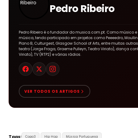
Pedro Ribeiro
Pedro Ribeiro é o fundador do musica.com.pt. Como músico e
música, tendo participado em projetos como Peeeedro, Moulline
Plano B, Culturgest, Glasgow School of Arts, entre muitas out
teatro (Jorge Fraga, Graeme Pulleyn, Teatro Viriato), dança co
Viriato), TV (RTP2) e várias rádios.
VER TODOS OS ARTIGOS
Tags:
Copo3
Hip Hop
Música Portuguesa