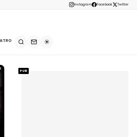
Instagram
Facebook
Twitter
EATRO
☀️
5
PUB