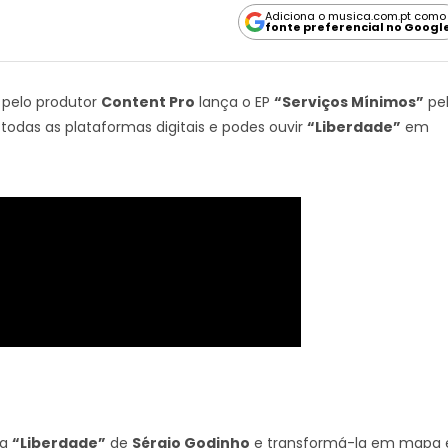
Adiciona o musica.com.pt como
fonte preferencial no Googl
 pelo produtor
Content Pro
lança o EP
“Serviços Mínimos”
pe
 todas as plataformas digitais e podes ouvir
“Liberdade”
em
na
“Liberdade”
de
Sérgio Godinho
e transformá-la em mapa 