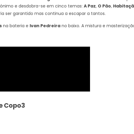
omónimo e desdobra-se em cinco temas:
A Paz
,
O Pão
,
Habitaç
ia ser garantido mas continua a escapar a tantos.
s
na bateria e
Ivan Pedreira
no baixo. A mistura e masterizaçã
de Copo3