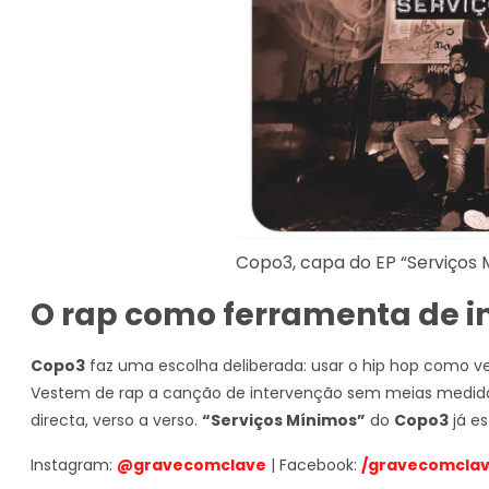
Copo3, capa do EP “Serviços 
O rap como ferramenta de i
Copo3
faz uma escolha deliberada: usar o hip hop como ve
Vestem de rap a canção de intervenção sem meias medidas
directa, verso a verso.
“Serviços Mínimos”
do
Copo3
já es
Instagram:
@gravecomclave
| Facebook:
/gravecomcla