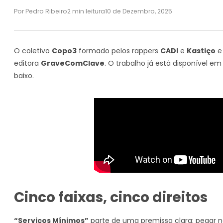
Por Pedro Ribeiro
2 min leitura
10 de Dezembro, 2025
O coletivo
Copo3
formado pelos rappers
CADI
e
Kastiço
e
editora
GraveComClave
. O trabalho já está disponível em
baixo.
Cinco faixas, cinco direitos
“Serviços Mínimos”
parte de uma premissa clara: pegar 