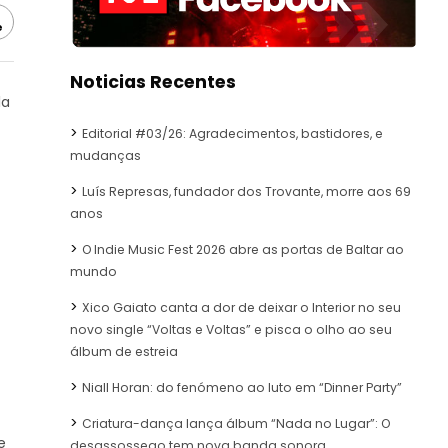
e
Noticias Recentes
la
Editorial #03/26: Agradecimentos, bastidores, e
mudanças
Luís Represas, fundador dos Trovante, morre aos 69
anos
O Indie Music Fest 2026 abre as portas de Baltar ao
mundo
Xico Gaiato canta a dor de deixar o Interior no seu
novo single “Voltas e Voltas” e pisca o olho ao seu
álbum de estreia
Niall Horan: do fenómeno ao luto em “Dinner Party”
Criatura-dança lança álbum “Nada no Lugar”: O
e
desassossego tem nova banda sonora