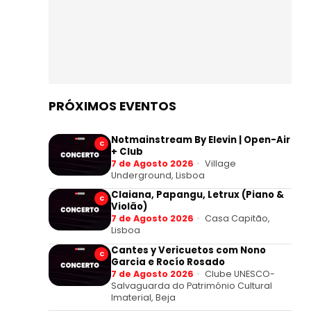
PRÓXIMOS EVENTOS
Notmainstream By Elevin | Open-Air
C
+ Club
7 de Agosto 2026
Village
Underground, Lisboa
Claiana, Papangu, Letrux (Piano &
C
Violão)
7 de Agosto 2026
Casa Capitão,
Lisboa
Cantes y Vericuetos com Nono
C
Garcia e Rocío Rosado
7 de Agosto 2026
Clube UNESCO-
Salvaguarda do Património Cultural
Imaterial, Beja