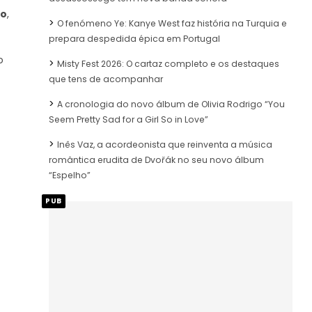
ão
,
O fenómeno Ye: Kanye West faz história na Turquia e
prepara despedida épica em Portugal
o
Misty Fest 2026: O cartaz completo e os destaques
que tens de acompanhar
A cronologia do novo álbum de Olivia Rodrigo “You
Seem Pretty Sad for a Girl So in Love”
Inês Vaz, a acordeonista que reinventa a música
romântica erudita de Dvořák no seu novo álbum
“Espelho”
PUB