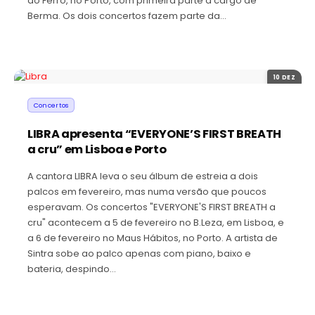
do Ferro, no Porto, com primeira parte a cargo de
Berma. Os dois concertos fazem parte da…
10 DEZ
Concertos
LIBRA apresenta “EVERYONE’S FIRST BREATH
a cru” em Lisboa e Porto
A cantora LIBRA leva o seu álbum de estreia a dois
palcos em fevereiro, mas numa versão que poucos
esperavam. Os concertos "EVERYONE'S FIRST BREATH a
cru" acontecem a 5 de fevereiro no B.Leza, em Lisboa, e
a 6 de fevereiro no Maus Hábitos, no Porto. A artista de
Sintra sobe ao palco apenas com piano, baixo e
bateria, despindo…