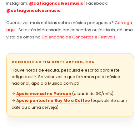
Instagram:
@catiagoncalvesmusic
| Facebook:
@catiagoncalvesmusic
Queres ver mais notícias sobre música portuguesa?
Carrega
aqui
! Se estás interessado em concertos ou festivais, dá uma
vista de olhos no
Calendário de Concertos e Festivais
.
CHEGASTE AO FIM DESTE ARTIGO, BOA!
Houve horas de escuta, pesquisa e escrita para este
artigo existir. Se valorizas o que fazemos pela música
nacional, apoia o Musica.com.pt!
→
Apoio mensal no Patreon
(a partir de 3€/mês)
→
Apoio pontual no Buy Me a Coffee
(equivalente a um
café ou a uma cerveja)