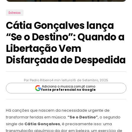
Estreias
Cátia Gonçalves lança
“Se o Destino”: Quando a
Libertação Vem
Disfarçada de Despedida
Por Pedro Ribeiro
4 min leitura
16 de Setembro, 2025
Adiciona o musica.com.pt como
fonte preferencial no Google
Há canções que nascem da necessidade urgente de
transformar feridas em música.
“Se o Destino”
, o segundo
single de
Cátia Gonçalves
, é precisamente isso: uma
transmutação alquímica da dor em beleza, um exercício de