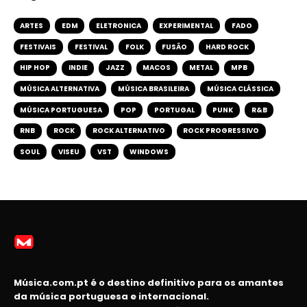
ARTES
EDM
ELETRONICA
EXPERIMENTAL
FADO
FESTIVAIS
FESTIVAL
FOLK
FUSÃO
HARD ROCK
HIP HOP
INDIE
JAZZ
MACOS
METAL
MPB
MÚSICA ALTERNATIVA
MÚSICA BRASILEIRA
MÚSICA CLÁSSICA
MÚSICA PORTUGUESA
POP
PORTUGAL
PUNK
R&B
RNB
ROCK
ROCK ALTERNATIVO
ROCK PROGRESSIVO
SOUL
VISEU
VST
WINDOWS
Música.com.pt é o destino definitivo para os amantes
da música portuguesa e internacional.