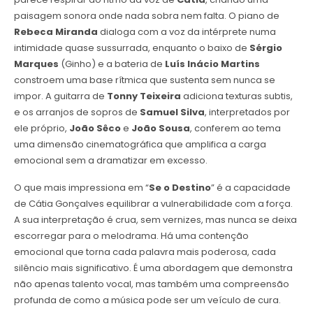
paisagem sonora onde nada sobra nem falta. O piano de
Rebeca Miranda
dialoga com a voz da intérprete numa
intimidade quase sussurrada, enquanto o baixo de
Sérgio
Marques
(Ginho) e a bateria de
Luís Inácio Martins
constroem uma base rítmica que sustenta sem nunca se
impor. A guitarra de
Tonny Teixeira
adiciona texturas subtis,
e os arranjos de sopros de
Samuel Silva
, interpretados por
ele próprio,
João Sêco
e
João Sousa
, conferem ao tema
uma dimensão cinematográfica que amplifica a carga
emocional sem a dramatizar em excesso.
O que mais impressiona em “
Se o Destino
” é a capacidade
de Cátia Gonçalves equilibrar a vulnerabilidade com a força.
A sua interpretação é crua, sem vernizes, mas nunca se deixa
escorregar para o melodrama. Há uma contenção
emocional que torna cada palavra mais poderosa, cada
silêncio mais significativo. É uma abordagem que demonstra
não apenas talento vocal, mas também uma compreensão
profunda de como a música pode ser um veículo de cura.