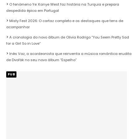
O fenómeno Ye: Kanye West faz história na Turquia e prepara
despedida épica em Portugal
Misty Fest 2026: O cartaz completo e os destaques que tens de
acompanhar
A cronologia do novo álbum de Olivia Rodrigo “You Seem Pretty Sad
for a Girl So in Love”
Inês Vaz, a acordeonista que reinventa a música romântica erudita
de Dvořák no seu novo álbum “Espelho”
PUB