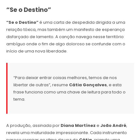
“Se o Destino”
“Se o Destino”
é uma carta de despedida dirigida a uma
relação tóxica, mas também um manifesto de esperança
disfarçado de lamento. A canção navega nesse território
ambíguo onde o fim de algo doloroso se confunde com o
início de uma nova liberdade.
“Para deixar entrar coisas melhores, temos de nos
libertar de outras”, resume
Cátia Gonçalves
, e esta
frase funciona como uma chave de leitura para todo o
tema.
A produção, assinada por
Diana Martínez
e
João André
,
revela uma maturidade impressionante. Cada instrumento
parece respirar ao ritmo da voz de
Cátia
, criando uma