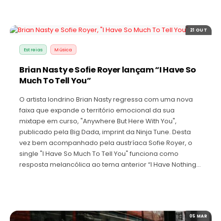
21 OUT
Estreias
Música
Brian Nasty e Sofie Royer lançam “I Have So
Much To Tell You”
O artista londrino Brian Nasty regressa com uma nova
faixa que expande o território emocional da sua
mixtape em curso, "Anywhere But Here With You",
publicado pela Big Dada, imprint da Ninja Tune. Desta
vez bem acompanhado pela austríaca Sofie Royer, o
single "I Have So Much To Tell You" funciona como
resposta melancólica ao tema anterior “I Have Nothing…
05 MAR