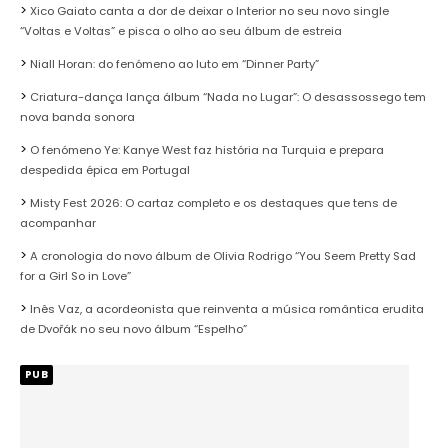
Xico Gaiato canta a dor de deixar o Interior no seu novo single
“Voltas e Voltas” e pisca o olho ao seu álbum de estreia
Niall Horan: do fenómeno ao luto em “Dinner Party”
Criatura-dança lança álbum “Nada no Lugar”: O desassossego tem
nova banda sonora
O fenómeno Ye: Kanye West faz história na Turquia e prepara
despedida épica em Portugal
Misty Fest 2026: O cartaz completo e os destaques que tens de
acompanhar
A cronologia do novo álbum de Olivia Rodrigo “You Seem Pretty Sad
for a Girl So in Love”
Inês Vaz, a acordeonista que reinventa a música romântica erudita
de Dvořák no seu novo álbum “Espelho”
PUB