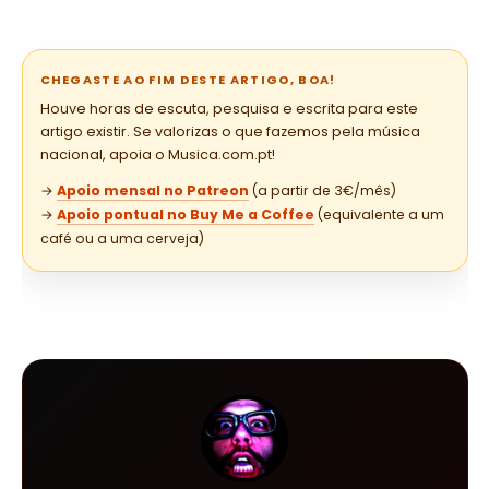
CHEGASTE AO FIM DESTE ARTIGO, BOA!
Houve horas de escuta, pesquisa e escrita para este
artigo existir. Se valorizas o que fazemos pela música
nacional, apoia o Musica.com.pt!
→
Apoio mensal no Patreon
(a partir de 3€/mês)
→
Apoio pontual no Buy Me a Coffee
(equivalente a um
café ou a uma cerveja)