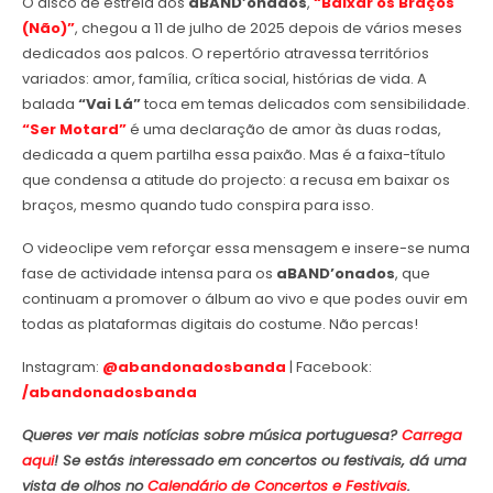
O disco de estreia dos
aBAND’onados
,
“Baixar os Braços
(Não)”
, chegou a 11 de julho de 2025 depois de vários meses
dedicados aos palcos. O repertório atravessa territórios
variados: amor, família, crítica social, histórias de vida. A
balada
“Vai Lá”
toca em temas delicados com sensibilidade.
“Ser Motard”
é uma declaração de amor às duas rodas,
dedicada a quem partilha essa paixão. Mas é a faixa-título
que condensa a atitude do projecto: a recusa em baixar os
braços, mesmo quando tudo conspira para isso.
O videoclipe vem reforçar essa mensagem e insere-se numa
fase de actividade intensa para os
aBAND’onados
, que
continuam a promover o álbum ao vivo e que podes ouvir em
todas as plataformas digitais do costume. Não percas!
Instagram:
@abandonadosbanda
| Facebook:
/abandonadosbanda
Queres ver mais notícias sobre música portuguesa?
Carrega
aqui
! Se estás interessado em concertos ou festivais, dá uma
vista de olhos no
Calendário de Concertos e Festivais
.