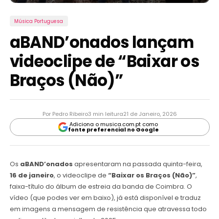
Música Portuguesa
aBAND’onados lançam
videoclipe de “Baixar os
Braços (Não)”
Por Pedro Ribeiro
3 min leitura
21 de Janeiro, 2026
Adiciona o musica.com.pt como
fonte preferencial no Google
Os
aBAND’onados
apresentaram na passada quinta-feira,
16 de janeiro
, o videoclipe de
“Baixar os Braços (Não)”
,
faixa-título do álbum de estreia da banda de Coimbra. O
vídeo (que podes ver em baixo), já está disponível e traduz
em imagens a mensagem de resistência que atravessa todo