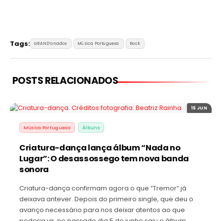
Tags:
aBAND’onados
Música Portuguesa
Rock
POSTS RELACIONADOS
16 JUN
Música Portuguesa
Álbuns
Criatura-dança lança álbum “Nada no
Lugar”: O desassossego tem nova banda
sonora
Criatura-dança confirmam agora o que “Tremor” já
deixava antever. Depois do primeiro single, que deu o
avanço necessário para nos deixar atentos ao que
poderia vir, no passado dia 5 de junho saiu o álbum