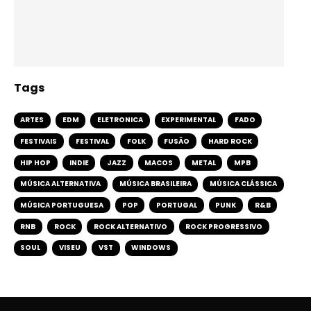
Tags
ARTES
EDM
ELETRONICA
EXPERIMENTAL
FADO
FESTIVAIS
FESTIVAL
FOLK
FUSÃO
HARD ROCK
HIP HOP
INDIE
JAZZ
MACOS
METAL
MPB
MÚSICA ALTERNATIVA
MÚSICA BRASILEIRA
MÚSICA CLÁSSICA
MÚSICA PORTUGUESA
POP
PORTUGAL
PUNK
R&B
RNB
ROCK
ROCK ALTERNATIVO
ROCK PROGRESSIVO
SOUL
VISEU
VST
WINDOWS