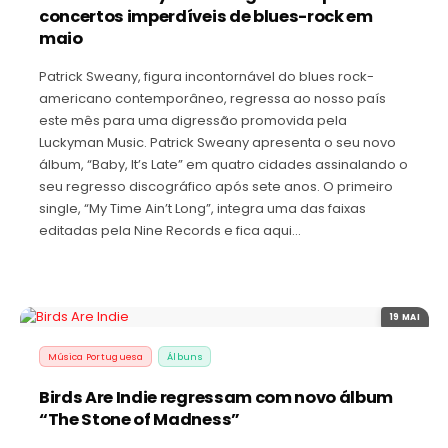
concertos imperdíveis de blues-rock em
maio
Patrick Sweany, figura incontornável do blues rock-
americano contemporâneo, regressa ao nosso país
este mês para uma digressão promovida pela
Luckyman Music. Patrick Sweany apresenta o seu novo
álbum, “Baby, It’s Late” em quatro cidades assinalando o
seu regresso discográfico após sete anos. O primeiro
single, “My Time Ain’t Long”, integra uma das faixas
editadas pela Nine Records e fica aqui…
19 MAI
Música Portuguesa
Álbuns
Birds Are Indie regressam com novo álbum
“The Stone of Madness”