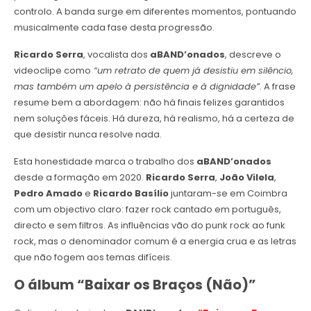
controlo. A banda surge em diferentes momentos, pontuando
musicalmente cada fase desta progressão.
Ricardo Serra
, vocalista dos
aBAND’onados
, descreve o
videoclipe como
“um retrato de quem já desistiu em silêncio,
mas também um apelo à persistência e à dignidade”
. A frase
resume bem a abordagem: não há finais felizes garantidos
nem soluções fáceis. Há dureza, há realismo, há a certeza de
que desistir nunca resolve nada.
Esta honestidade marca o trabalho dos
aBAND’onados
desde a formação em 2020.
Ricardo Serra
,
João Vilela
,
Pedro Amado
e
Ricardo Basílio
juntaram-se em Coimbra
com um objectivo claro: fazer rock cantado em português,
directo e sem filtros. As influências vão do punk rock ao funk
rock, mas o denominador comum é a energia crua e as letras
que não fogem aos temas difíceis.
O álbum “Baixar os Braços (Não)”