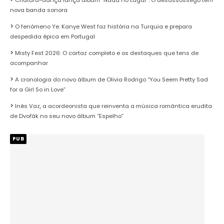
nova banda sonora
O fenómeno Ye: Kanye West faz história na Turquia e prepara
despedida épica em Portugal
Misty Fest 2026: O cartaz completo e os destaques que tens de
acompanhar
A cronologia do novo álbum de Olivia Rodrigo “You Seem Pretty Sad
for a Girl So in Love”
Inês Vaz, a acordeonista que reinventa a música romântica erudita
de Dvořák no seu novo álbum “Espelho”
PUB