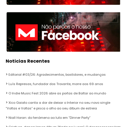
Noticias Recentes
Editorial #03/26: Agradecimentos, bastidores, e mudanças
Luís Represas, fundador dos Trovante, morre aos 69 anos
O Indie Music Fest 2026 abre as portas de Baltar ao mundo
Xico Gaiato canta a dor de deixar o Interior no seu novo single
“Voltas e Voltas” e pisca o olho ao seu álbum de estreia
Niall Horan: do fenómeno ao luto em “Dinner Party”
Criatura-dança lança álbum “Nada no Lugar”: O desassossego tem