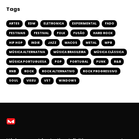
Tags
ARTES
EDM
ELETRONICA
EXPERIMENTAL
FADO
FESTIVAIS
FESTIVAL
FOLK
FUSÃO
HARD ROCK
HIP HOP
INDIE
JAZZ
MACOS
METAL
MPB
MÚSICA ALTERNATIVA
MÚSICA BRASILEIRA
MÚSICA CLÁSSICA
MÚSICA PORTUGUESA
POP
PORTUGAL
PUNK
R&B
RNB
ROCK
ROCK ALTERNATIVO
ROCK PROGRESSIVO
SOUL
VISEU
VST
WINDOWS