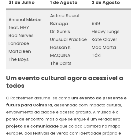
31 de Julho
1 de Agosto
2 de Agosto
Asfixia Social
Arsenal Mikebe
Biznaga
999
feat. HHY
Dr. Sure’s
Heavy Lungs
Bad Nerves
Unusual Practice
Kate Clover
Landrose
Hassan K.
Mão Morta
Marta Ren
MAQUINA
Táxi
The Boys
The Darts
Um evento cultural agora acessível a
todos
O Rocketmen assume-se como
um evento do presente e
futuro para Coimbra
, desenhado com impacto cultural,
envolvimento da cidade e acesso gratuito. A música é o
ponto de encontro, mas o que se ergue é um verdadeiro
projeto de comunidade
que coloca Coimbra no mapa
europeu dos festivais de verão com identidade própria e