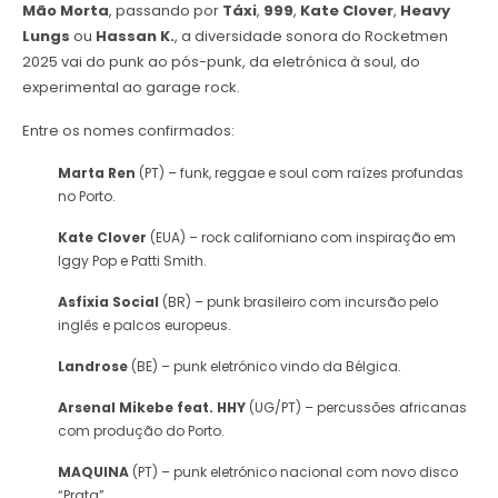
Mão Morta
, passando por
Táxi
,
999
,
Kate Clover
,
Heavy
Lungs
ou
Hassan K.
, a diversidade sonora do Rocketmen
2025 vai do punk ao pós-punk, da eletrónica à soul, do
experimental ao garage rock.
Entre os nomes confirmados:
Marta Ren
(PT) – funk, reggae e soul com raízes profundas
no Porto.
Kate Clover
(EUA) – rock californiano com inspiração em
Iggy Pop e Patti Smith.
Asfixia Social
(BR) – punk brasileiro com incursão pelo
inglês e palcos europeus.
Landrose
(BE) – punk eletrónico vindo da Bélgica.
Arsenal Mikebe feat. HHY
(UG/PT) – percussões africanas
com produção do Porto.
MAQUINA
(PT) – punk eletrónico nacional com novo disco
“Prata”.