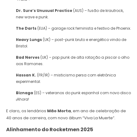
Dr. Sure’s Unusual Practice
(AUS) – fusão de krautrock,
new wave e punk.
The Darts
(EUA) – garage rock feminista e festivo de Phoenix.
Heavy Lungs
(UK) – post-punk bruto e energético vindo de
Bristol.
Bad Nerves
(UK) – pop punk de alta rotação a piscar o olho
aos Ramones.
Hassan K.
(FR/IR) – misticismo persa com eletrónica
experimental.
Biznaga
(ES) – veteranos do punk espanhol com novo disco
¡Ahora!
E claro, os lendários
Mão Morta
, em ano de celebração de
40 anos de carreira, com novo álbum “Viva La Muerte”.
Alinhamento do Rocketmen
2025