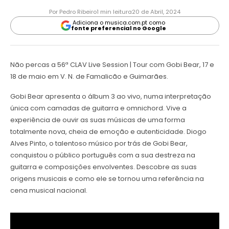
Por Pedro Ribeiro
1 min leitura
20 de Abril, 2024
Adiciona o musica.com.pt como
fonte preferencial no Google
Não percas a 56ª CLAV Live Session | Tour com Gobi Bear, 17 e
18 de maio em V. N. de Famalicão e Guimarães.
Gobi Bear apresenta o álbum 3 ao vivo, numa interpretação
única com camadas de guitarra e omnichord. Vive a
experiência de ouvir as suas músicas de uma forma
totalmente nova, cheia de emoção e autenticidade. Diogo
Alves Pinto, o talentoso músico por trás de Gobi Bear,
conquistou o público português com a sua destreza na
guitarra e composições envolventes. Descobre as suas
origens musicais e como ele se tornou uma referência na
cena musical nacional.