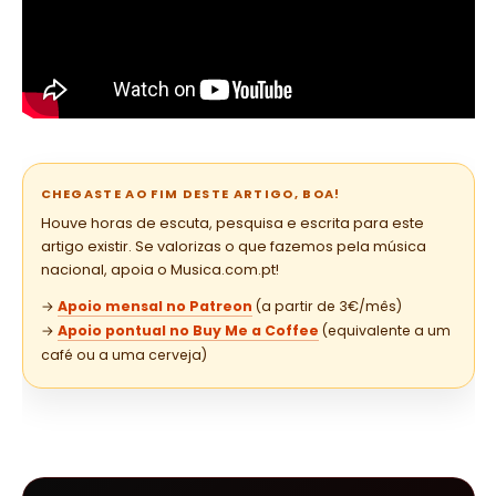
CHEGASTE AO FIM DESTE ARTIGO, BOA!
Houve horas de escuta, pesquisa e escrita para este
artigo existir. Se valorizas o que fazemos pela música
nacional, apoia o Musica.com.pt!
→
Apoio mensal no Patreon
(a partir de 3€/mês)
→
Apoio pontual no Buy Me a Coffee
(equivalente a um
café ou a uma cerveja)