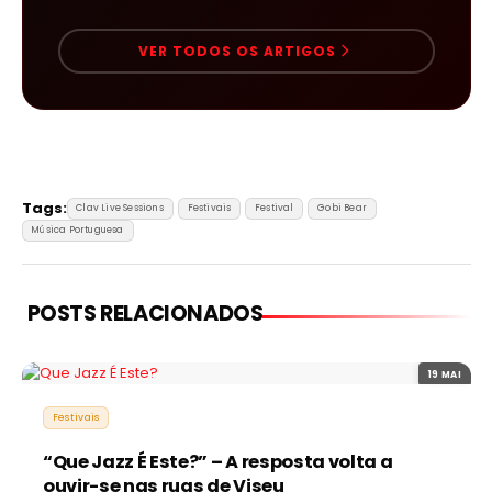
VER TODOS OS ARTIGOS
Tags:
Clav Live Sessions
Festivais
Festival
Gobi Bear
Música Portuguesa
POSTS RELACIONADOS
19 MAI
Festivais
“Que Jazz É Este?” – A resposta volta a
ouvir-se nas ruas de Viseu