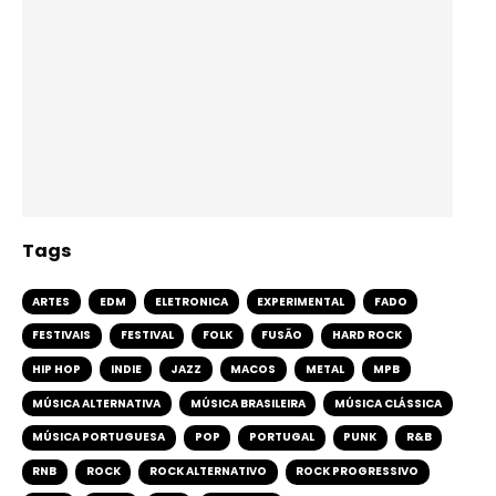
Tags
ARTES
EDM
ELETRONICA
EXPERIMENTAL
FADO
FESTIVAIS
FESTIVAL
FOLK
FUSÃO
HARD ROCK
HIP HOP
INDIE
JAZZ
MACOS
METAL
MPB
MÚSICA ALTERNATIVA
MÚSICA BRASILEIRA
MÚSICA CLÁSSICA
MÚSICA PORTUGUESA
POP
PORTUGAL
PUNK
R&B
RNB
ROCK
ROCK ALTERNATIVO
ROCK PROGRESSIVO