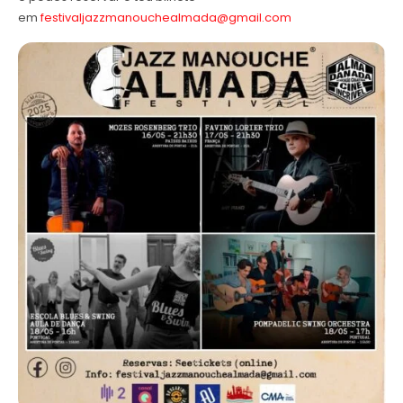
em
festivaljazzmanouchealmada@gmail.com