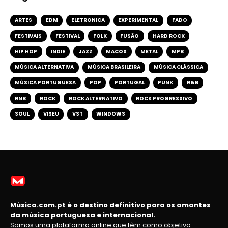
ARTES
EDM
ELETRONICA
EXPERIMENTAL
FADO
FESTIVAIS
FESTIVAL
FOLK
FUSÃO
HARD ROCK
HIP HOP
INDIE
JAZZ
MACOS
METAL
MPB
MÚSICA ALTERNATIVA
MÚSICA BRASILEIRA
MÚSICA CLÁSSICA
MÚSICA PORTUGUESA
POP
PORTUGAL
PUNK
R&B
RNB
ROCK
ROCK ALTERNATIVO
ROCK PROGRESSIVO
SOUL
VISEU
VST
WINDOWS
Música.com.pt é o destino definitivo para os amantes
da música portuguesa e internacional.
Somos uma plataforma online que têm como objetivo