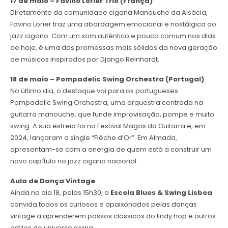
17 de maio – Favino Lorier Trio (França)
Diretamente da comunidade cigana Manouche da Alsácia,
Favino Lorier traz uma abordagem emocional e nostálgica ao
jazz cigano. Com um som autêntico e pouco comum nos dias
de hoje, é uma das promessas mais sólidas da nova geração
de músicos inspirados por Django Reinhardt.
18 de maio – Pompadelic Swing Orchestra (Portugal)
No último dia, o destaque vai para os portugueses
Pompadelic Swing Orchestra, uma orquestra centrada na
guitarra manouche, que funde improvisação, pompe e muito
swing. A sua estreia foi no Festival Magos da Guitarra e, em
2024, lançaram o single “Flèche d’Or”. Em Almada,
apresentam-se com a energia de quem está a construir um
novo capítulo no jazz cigano nacional.
Aula de Dança Vintage
Ainda no dia 18, pelas 15h30, a
Escola Blues & Swing Lisboa
convida todos os curiosos e apaixonados pelas danças
vintage a aprenderem passos clássicos do lindy hop e outros
estilos do universo swing.