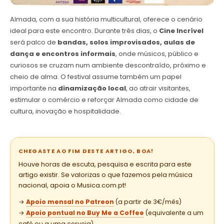
Almada, com a sua história multicultural, oferece o cenário
ideal para este encontro. Durante três dias, o
Cine Incrível
será palco de
bandas, solos improvisados, aulas de
dança e encontros informais
, onde músicos, público e
curiosos se cruzam num ambiente descontraído, próximo e
cheio de alma. O festival assume também um papel
importante na
dinamização local
, ao atrair visitantes,
estimular o comércio e reforçar Almada como cidade de
cultura, inovação e hospitalidade.
CHEGASTE AO FIM DESTE ARTIGO, BOA!
Houve horas de escuta, pesquisa e escrita para este
artigo existir. Se valorizas o que fazemos pela música
nacional, apoia o Musica.com.pt!
→
Apoio mensal no Patreon
(a partir de 3€/mês)
→
Apoio pontual no Buy Me a Coffee
(equivalente a um
café ou a uma cerveja)