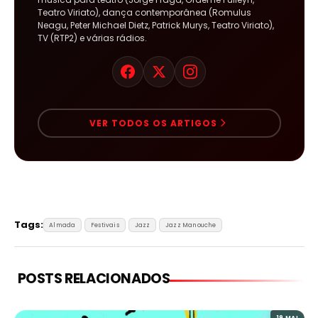
Teatro Viriato), dança contemporânea (Romulus
Neagu, Peter Michael Dietz, Patrick Murys, Teatro Viriato),
TV (RTP2) e várias rádios.
VER TODOS OS ARTIGOS
Tags:
Almada
Festivais
Jazz
Jazz Manouche
POSTS RELACIONADOS
19 MAI