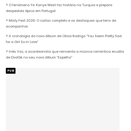
O fenómeno Ye: Kanye West faz história na Turquia e prepara
despedida épica em Portugal
Misty Fest 2026: O cartaz completo e os destaques que tens de
acompanhar
A cronologia do novo álbum de Olivia Rodrigo “You Seem Pretty Sad
for a Girl So in Love”
Inês Vaz, a acordeonista que reinventa a música romântica erudita
de Dvořák no seu novo álbum “Espelho”
PUB