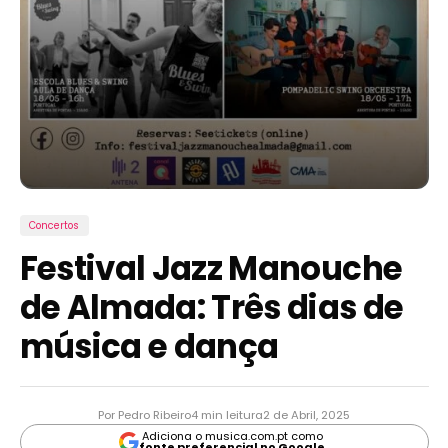
Concertos
Festival Jazz Manouche
de Almada: Três dias de
música e dança
Por Pedro Ribeiro
4 min leitura
2 de Abril, 2025
Adiciona o musica.com.pt como
fonte preferencial no Google