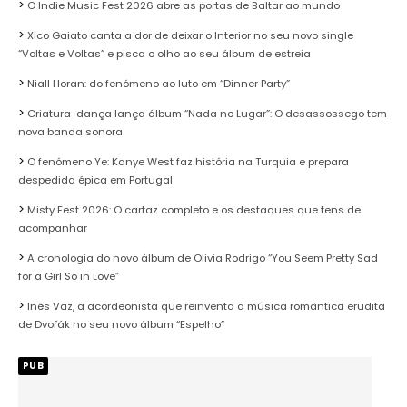
O Indie Music Fest 2026 abre as portas de Baltar ao mundo
Xico Gaiato canta a dor de deixar o Interior no seu novo single
“Voltas e Voltas” e pisca o olho ao seu álbum de estreia
Niall Horan: do fenómeno ao luto em “Dinner Party”
Criatura-dança lança álbum “Nada no Lugar”: O desassossego tem
nova banda sonora
O fenómeno Ye: Kanye West faz história na Turquia e prepara
despedida épica em Portugal
Misty Fest 2026: O cartaz completo e os destaques que tens de
acompanhar
A cronologia do novo álbum de Olivia Rodrigo “You Seem Pretty Sad
for a Girl So in Love”
Inês Vaz, a acordeonista que reinventa a música romântica erudita
de Dvořák no seu novo álbum “Espelho”
PUB