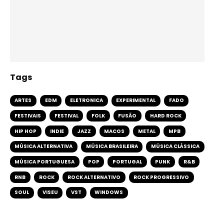
Tags
ARTES
EDM
ELETRONICA
EXPERIMENTAL
FADO
FESTIVAIS
FESTIVAL
FOLK
FUSÃO
HARD ROCK
HIP HOP
INDIE
JAZZ
MACOS
METAL
MPB
MÚSICA ALTERNATIVA
MÚSICA BRASILEIRA
MÚSICA CLÁSSICA
MÚSICA PORTUGUESA
POP
PORTUGAL
PUNK
R&B
RNB
ROCK
ROCK ALTERNATIVO
ROCK PROGRESSIVO
SOUL
VISEU
VST
WINDOWS