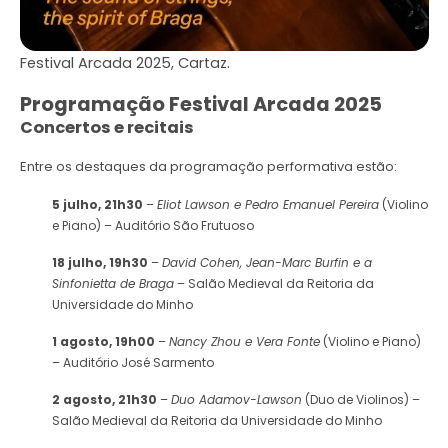
Festival Arcada 2025, Cartaz.
Programação Festival Arcada 2025
Concertos e recitais
Entre os destaques da programação performativa estão:
5 julho, 21h30
–
Eliot Lawson e Pedro Emanuel Pereira
(Violino
e Piano) – Auditório São Frutuoso
18 julho, 19h30
–
David Cohen, Jean-Marc Burfin e a
Sinfonietta de Braga
– Salão Medieval da Reitoria da
Universidade do Minho
1 agosto, 19h00
–
Nancy Zhou e Vera Fonte
(Violino e Piano)
– Auditório José Sarmento
2 agosto, 21h30
–
Duo Adamov-Lawson
(Duo de Violinos) –
Salão Medieval da Reitoria da Universidade do Minho