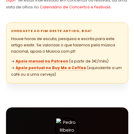
aqui
! Se estás interessado em concertos ou festivais, dá uma
vista de olhos no
Calendário de Concertos e Festivais
.
CHEGASTE AO FIM DESTE ARTIGO, BOA!
Houve horas de escuta, pesquisa e escrita para este
artigo existir. Se valorizas o que fazemos pela música
nacional, apoia o Musica.com.pt!
→
Apoio mensal no Patreon
(a partir de 3€/mês)
→
Apoio pontual no Buy Me a Coffee
(equivalente a um
café ou a uma cerveja)