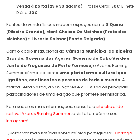
Venda à porta (29 e 30 agosto)
– Passe Geral:
50€
, Bilhete
Diário:
30€
Pontos de venda físicos incluem espaços como
D’Quina
(Ribeira Grande)
,
Maré Cheia e Os Moinhos (Praia dos
Moinhos)
e
Livraria Solmar (Ponta Delgada)
.
Com o apoio institucional da
Câmara Municipal da Ribeira
Grande
,
Governo dos Açores
,
Governo de Cabo Verde
e
Junta de Freguesia do Porto Formoso
, o Azores Burning
Summer afirma-se como
uma plataforma cultural que
liga ilhas, continentes e pessoas de todo o mundo
. A
marca Terra Nostra, a NOS Açores e a EDA são os principais
patrocinadores de uma edição que promete ser histórica.
Para saberes mais informações, consulta o
site oficial do
festival Azores Burning Summer
, e visita também o seu
Instagram
!
Queres ver mais notícias sobre música portuguesa?
Carrega