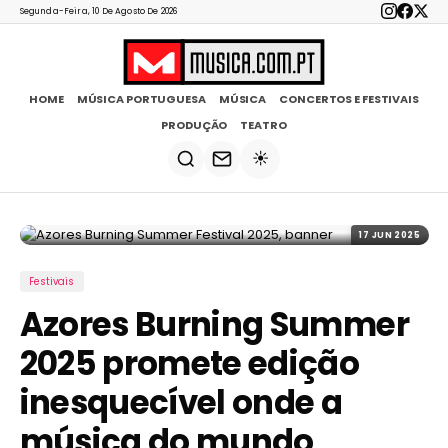
Segunda-Feira, 10 De Agosto De 2026
HOME
MÚSICA PORTUGUESA
MÚSICA
CONCERTOS E FESTIVAIS
PRODUÇÃO
TEATRO
☀️
17 JUN 2025
Festivais
Azores Burning Summer
2025 promete edição
inesquecível onde a
música do mundo