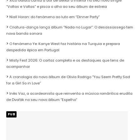
Xico Gaiato canta a dor de deixar o Interior no seu novo single
“Voltas e Voltas” e pisca o olho ao seu álbum de estreia
Niall Horan: do fenómeno ao luto em “Dinner Party”
Criatura-dança lança álbum “Nada no Lugar”: O desassossego tem
nova banda sonora
O fenómeno Ye: Kanye West faz história na Turquia e prepara
despedida épica em Portugal
Misty Fest 2026: O cartaz completo e os destaques que tens de
acompanhar
A cronologia do novo álbum de Olivia Rodrigo “You Seem Pretty Sad
for a Girl So in Love”
Inês Vaz, a acordeonista que reinventa a música romântica erudita
de Dvořák no seu novo álbum “Espelho”
PUB