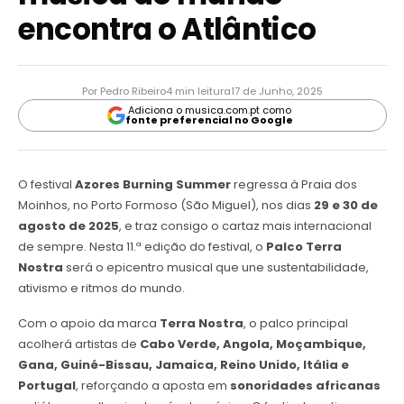
encontra o Atlântico
Por Pedro Ribeiro
4 min leitura
17 de Junho, 2025
Adiciona o musica.com.pt como
fonte preferencial no Google
O festival
Azores Burning Summer
regressa à Praia dos
Moinhos, no Porto Formoso (São Miguel), nos dias
29 e 30 de
agosto de 2025
, e traz consigo o cartaz mais internacional
de sempre. Nesta 11.ª edição do festival, o
Palco Terra
Nostra
será o epicentro musical que une sustentabilidade,
ativismo e ritmos do mundo.
Com o apoio da marca
Terra Nostra
, o palco principal
acolherá artistas de
Cabo Verde, Angola, Moçambique,
Gana, Guiné-Bissau, Jamaica, Reino Unido, Itália e
Portugal
, reforçando a aposta em
sonoridades africanas