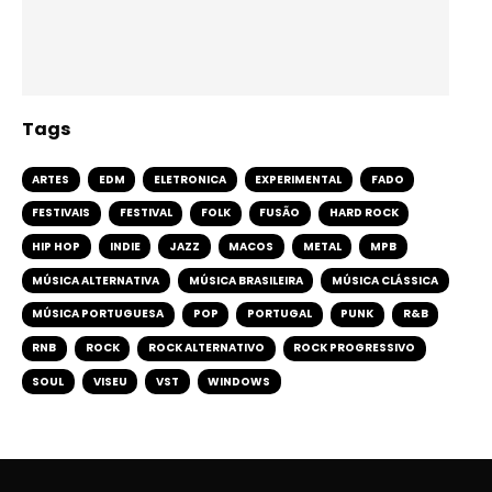
Tags
ARTES
EDM
ELETRONICA
EXPERIMENTAL
FADO
FESTIVAIS
FESTIVAL
FOLK
FUSÃO
HARD ROCK
HIP HOP
INDIE
JAZZ
MACOS
METAL
MPB
MÚSICA ALTERNATIVA
MÚSICA BRASILEIRA
MÚSICA CLÁSSICA
MÚSICA PORTUGUESA
POP
PORTUGAL
PUNK
R&B
RNB
ROCK
ROCK ALTERNATIVO
ROCK PROGRESSIVO
SOUL
VISEU
VST
WINDOWS