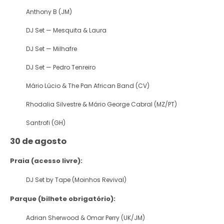
Anthony B (JM)
DJ Set — Mesquita & Laura
DJ Set — Milhafre
DJ Set — Pedro Tenreiro
Mário Lúcio & The Pan African Band (CV)
Rhodalia Silvestre & Mário George Cabral (MZ/PT)
Santrofi (GH)
30 de agosto
Praia (acesso livre):
DJ Set by Tape (Moinhos Revival)
Parque (bilhete obrigatório):
Adrian Sherwood & Omar Perry (UK/JM)