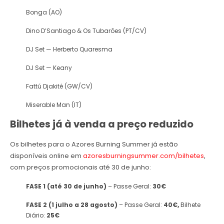
Bonga (AO)
Dino D’Santiago & Os Tubarões (PT/CV)
DJ Set — Herberto Quaresma
DJ Set — Keany
Fattú Djakité (GW/CV)
Miserable Man (IT)
Bilhetes já à venda a preço reduzido
Os bilhetes para o Azores Burning Summer já estão
disponíveis online em
azoresburningsummer.com/bilhetes
,
com preços promocionais até 30 de junho:
FASE 1 (até 30 de junho)
– Passe Geral:
30€
FASE 2 (1 julho a 28 agosto)
– Passe Geral:
40€,
Bilhete
Diário:
25€