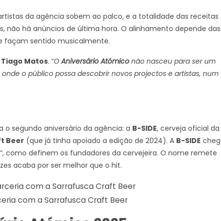
rtistas da agência sobem ao palco, e a totalidade das receitas
ges, não há anúncios de última hora. O alinhamento depende das
ue façam sentido musicalmente.
e
Tiago Matos
. “
O
Aniversário Atómico
não nasceu para ser um
onde o público possa descobrir novos projectos e artistas, num
 o segundo aniversário da agência: a
B-SIDE
, cerveja oficial da
t Beer
(que já tinha apoiado a edição de 2024). A
B-SIDE
cheg
s”, como definem os fundadores da cervejeira. O nome remete
ezes acaba por ser melhor que o hit.
ceria com a Sarrafusca Craft Beer