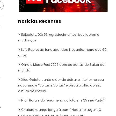
e
Noticias Recentes
o
Editorial #03/26: Agradecimentos, bastidores, e
mudanças
Luís Represas, fundador dos Trovante, morre aos 69
anos
O Indie Music Fest 2026 abre as portas de Baltar ao
mundo
.
Xico Gaiato canta a dor de deixar o Interior no seu
novo single “Voltas e Voltas” e pisca o olho ao seu
álbum de estreia
Niall Horan: do fenómeno ao luto em “Dinner Party”
a
Criatura-dança lança álbum “Nada no Lugar”: O
desassossego tem nova banda sonora