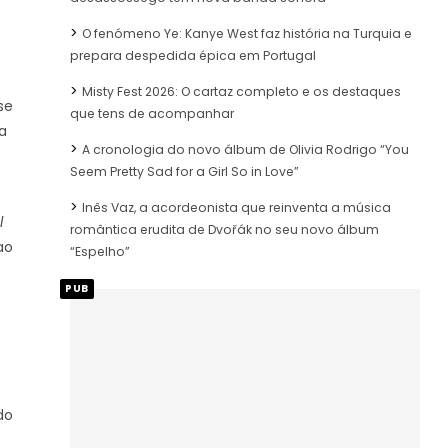
O fenómeno Ye: Kanye West faz história na Turquia e
prepara despedida épica em Portugal
Misty Fest 2026: O cartaz completo e os destaques
se
que tens de acompanhar
a
A cronologia do novo álbum de Olivia Rodrigo “You
Seem Pretty Sad for a Girl So in Love”
Inês Vaz, a acordeonista que reinventa a música
l
romântica erudita de Dvořák no seu novo álbum
ao
“Espelho”
PUB
do