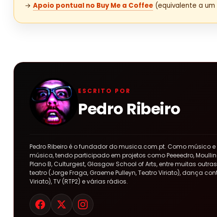
→
Apoio pontual no Buy Me a Coffee
(equivalente a um 
ESCRITO POR
Pedro Ribeiro
Pedro Ribeiro é o fundador do musica.com.pt. Como músico e
música, tendo participado em projetos como Peeeedro, Moulline
Plano B, Culturgest, Glasgow School of Arts, entre muitas out
teatro (Jorge Fraga, Graeme Pulleyn, Teatro Viriato), dança co
Viriato), TV (RTP2) e várias rádios.