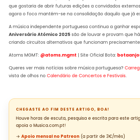
que gostaria de abrir futuras edições a convidados extern
agora o foco mantém-se na consolidação daquilo que já ex
A música independente portuguesa continua a ganhar espaço
Aniversário Atómico 2025
são de louvar e provam que há
criando circuitos alternativos que funcionam precisamente
Atoms MGMT:
@atoms.mgmt
| Site Oficial Bota:
botaanjo
Queres ver mais notícias sobre música portuguesa?
Carreg
vista de olhos no
Calendário de Concertos e Festivais
.
CHEGASTE AO FIM DESTE ARTIGO, BOA!
Houve horas de escuta, pesquisa e escrita para este artig
apoia o Musica.com.pt!
→
Apoio mensal no Patreon
(a partir de 3€/mês)