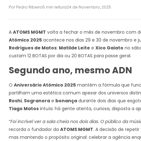
Por Pedro Ribeiro
5 min leitura
24 de Novembro, 2025
A
ATOMS MGMT
volta a fechar o mês de novembro com do
Atómico 2025
acontece nos dias 29 e 30 de novembro e ju
Rodrigues de Matos
:
Matilde Leite
e
Xico Gaiato
no sáb
custam 12 BOTAS por dia ou 20 BOTAS para passe geral.
Segundo ano, mesmo ADN
O
Aniversário Atómico 2025
mantém a fórmula que funcio
partilham uma estética comum apesar dos universos distint
Roshi
,
Sogranora
e
bonança
durante dois dias que esgot
Tiago Matos
intuía: há gente atenta, curiosa, disposta a 
“
Foi incrível ver a sala cheia nos dois dias. O público da mú
recorda o fundador da
ATOMS MGMT
. A decisão de repeti
mas mantendo o propósito original: celebrar a agência en