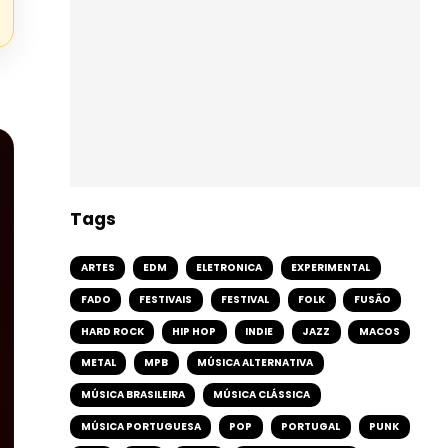
Tags
ARTES
EDM
ELETRONICA
EXPERIMENTAL
FADO
FESTIVAIS
FESTIVAL
FOLK
FUSÃO
HARD ROCK
HIP HOP
INDIE
JAZZ
MACOS
METAL
MPB
MÚSICA ALTERNATIVA
MÚSICA BRASILEIRA
MÚSICA CLÁSSICA
MÚSICA PORTUGUESA
POP
PORTUGAL
PUNK