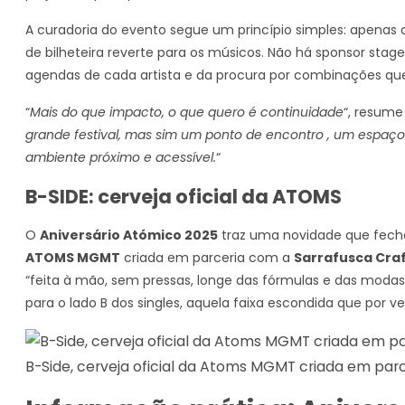
A curadoria do evento segue um princípio simples: apenas a
de bilheteira reverte para os músicos. Não há sponsor sta
agendas de cada artista e da procura por combinações q
“
Mais do que impacto, o que quero é continuidade
“, resum
grande festival, mas sim um ponto de encontro , um espaço 
ambiente próximo e acessível.
“
B-SIDE: cerveja oficial da ATOMS
O
Aniversário Atómico 2025
traz uma novidade que fecha
ATOMS MGMT
criada em parceria com a
Sarrafusca Craf
“feita à mão, sem pressas, longe das fórmulas e das moda
para o lado B dos singles, aquela faixa escondida que por v
B-Side, cerveja oficial da Atoms MGMT criada em par