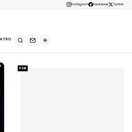
Instagram
Facebook
Twitter
EATRO
☀️
5
PUB