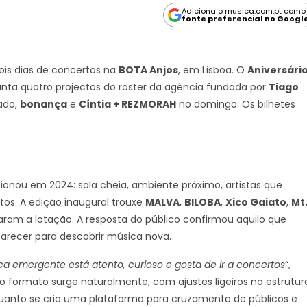
Adiciona o musica.com.pt como
fonte preferencial no Googl
is dias de concertos na
BOTA Anjos
, em Lisboa. O
Aniversári
nta quatro projectos do roster da agência fundada por
Tiago
ado,
bonança
e
Cíntia + REZMORAH
no domingo. Os bilhetes
nou em 2024: sala cheia, ambiente próximo, artistas que
os. A edição inaugural trouxe
MALVA
,
BILOBA
,
Xico Gaiato
,
Mt
aram a lotação. A resposta do público confirmou aquilo que
aparecer para descobrir música nova.
sica emergente está atento, curioso e gosta de ir a concertos
“,
r o formato surge naturalmente, com ajustes ligeiros na estrutur
quanto se cria uma plataforma para cruzamento de públicos e