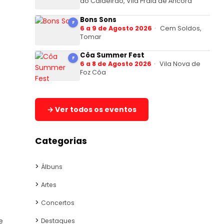
do Caldeirão, Vila Praia de Âncora
Bons Sons
F
6 a 9 de Agosto 2026
Cem Soldos,
Tomar
Côa Summer Fest
F
6 a 8 de Agosto 2026
Vila Nova de
Foz Côa
→ Ver todos os eventos
Categorias
Álbuns
Artes
Concertos
e
Destaques