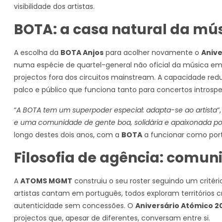
visibilidade dos artistas.
BOTA: a casa natural da mú
A escolha da
BOTA Anjos
para acolher novamente o
Anive
numa espécie de quartel-general não oficial da música em
projectos fora dos circuitos mainstream. A capacidade red
palco e público que funciona tanto para concertos intros
“
A BOTA tem um superpoder especial: adapta-se ao artista
“
e uma comunidade de gente boa, solidária e apaixonada por
longo destes dois anos, com a
BOTA
a funcionar como porto
Filosofia de agência: comu
A
ATOMS MGMT
construiu o seu roster seguindo um critéri
artistas cantam em português, todos exploram territórios c
autenticidade sem concessões. O
Aniversário Atómico 2
projectos que, apesar de diferentes, conversam entre si.