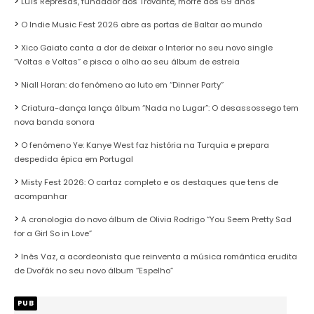
Luís Represas, fundador dos Trovante, morre aos 69 anos
O Indie Music Fest 2026 abre as portas de Baltar ao mundo
Xico Gaiato canta a dor de deixar o Interior no seu novo single
“Voltas e Voltas” e pisca o olho ao seu álbum de estreia
Niall Horan: do fenómeno ao luto em “Dinner Party”
Criatura-dança lança álbum “Nada no Lugar”: O desassossego tem
nova banda sonora
O fenómeno Ye: Kanye West faz história na Turquia e prepara
despedida épica em Portugal
Misty Fest 2026: O cartaz completo e os destaques que tens de
acompanhar
A cronologia do novo álbum de Olivia Rodrigo “You Seem Pretty Sad
for a Girl So in Love”
Inês Vaz, a acordeonista que reinventa a música romântica erudita
de Dvořák no seu novo álbum “Espelho”
PUB