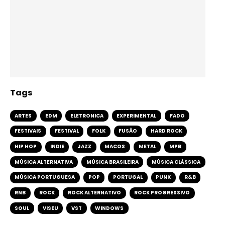
Tags
ARTES
EDM
ELETRONICA
EXPERIMENTAL
FADO
FESTIVAIS
FESTIVAL
FOLK
FUSÃO
HARD ROCK
HIP HOP
INDIE
JAZZ
MACOS
METAL
MPB
MÚSICA ALTERNATIVA
MÚSICA BRASILEIRA
MÚSICA CLÁSSICA
MÚSICA PORTUGUESA
POP
PORTUGAL
PUNK
R&B
RNB
ROCK
ROCK ALTERNATIVO
ROCK PROGRESSIVO
SOUL
VISEU
VST
WINDOWS