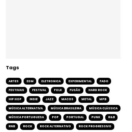
Tags
ARTES
EDM
ELETRONICA
EXPERIMENTAL
FADO
FESTIVAIS
FESTIVAL
FOLK
FUSÃO
HARD ROCK
HIP HOP
INDIE
JAZZ
MACOS
METAL
MPB
MÚSICA ALTERNATIVA
MÚSICA BRASILEIRA
MÚSICA CLÁSSICA
MÚSICA PORTUGUESA
POP
PORTUGAL
PUNK
R&B
RNB
ROCK
ROCK ALTERNATIVO
ROCK PROGRESSIVO