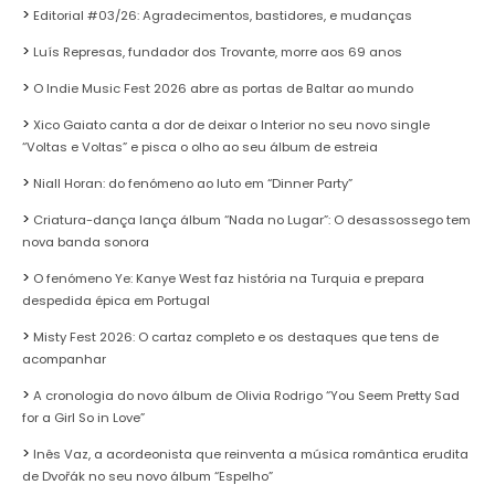
Editorial #03/26: Agradecimentos, bastidores, e mudanças
Luís Represas, fundador dos Trovante, morre aos 69 anos
O Indie Music Fest 2026 abre as portas de Baltar ao mundo
Xico Gaiato canta a dor de deixar o Interior no seu novo single
“Voltas e Voltas” e pisca o olho ao seu álbum de estreia
Niall Horan: do fenómeno ao luto em “Dinner Party”
Criatura-dança lança álbum “Nada no Lugar”: O desassossego tem
nova banda sonora
O fenómeno Ye: Kanye West faz história na Turquia e prepara
despedida épica em Portugal
Misty Fest 2026: O cartaz completo e os destaques que tens de
acompanhar
A cronologia do novo álbum de Olivia Rodrigo “You Seem Pretty Sad
for a Girl So in Love”
Inês Vaz, a acordeonista que reinventa a música romântica erudita
de Dvořák no seu novo álbum “Espelho”