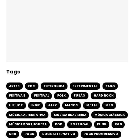
Tags
ARTES
EDM
ELETRONICA
EXPERIMENTAL
FADO
FESTIVAIS
FESTIVAL
FOLK
FUSÃO
HARD ROCK
HIP HOP
INDIE
JAZZ
MACOS
METAL
MPB
MÚSICA ALTERNATIVA
MÚSICA BRASILEIRA
MÚSICA CLÁSSICA
MÚSICA PORTUGUESA
POP
PORTUGAL
PUNK
R&B
RNB
ROCK
ROCK ALTERNATIVO
ROCK PROGRESSIVO