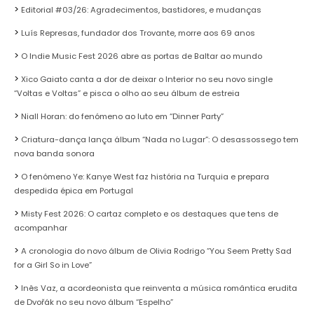
Editorial #03/26: Agradecimentos, bastidores, e mudanças
Luís Represas, fundador dos Trovante, morre aos 69 anos
O Indie Music Fest 2026 abre as portas de Baltar ao mundo
Xico Gaiato canta a dor de deixar o Interior no seu novo single
“Voltas e Voltas” e pisca o olho ao seu álbum de estreia
Niall Horan: do fenómeno ao luto em “Dinner Party”
Criatura-dança lança álbum “Nada no Lugar”: O desassossego tem
nova banda sonora
O fenómeno Ye: Kanye West faz história na Turquia e prepara
despedida épica em Portugal
Misty Fest 2026: O cartaz completo e os destaques que tens de
acompanhar
A cronologia do novo álbum de Olivia Rodrigo “You Seem Pretty Sad
for a Girl So in Love”
Inês Vaz, a acordeonista que reinventa a música romântica erudita
de Dvořák no seu novo álbum “Espelho”