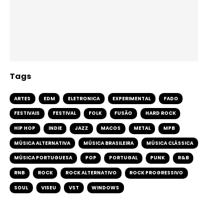
Tags
ARTES
EDM
ELETRONICA
EXPERIMENTAL
FADO
FESTIVAIS
FESTIVAL
FOLK
FUSÃO
HARD ROCK
HIP HOP
INDIE
JAZZ
MACOS
METAL
MPB
MÚSICA ALTERNATIVA
MÚSICA BRASILEIRA
MÚSICA CLÁSSICA
MÚSICA PORTUGUESA
POP
PORTUGAL
PUNK
R&B
RNB
ROCK
ROCK ALTERNATIVO
ROCK PROGRESSIVO
SOUL
VISEU
VST
WINDOWS