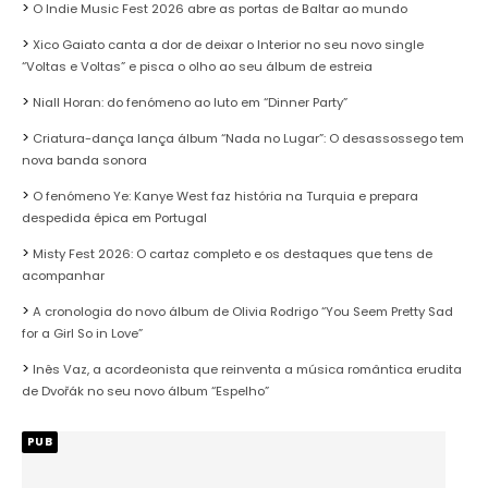
O Indie Music Fest 2026 abre as portas de Baltar ao mundo
Xico Gaiato canta a dor de deixar o Interior no seu novo single
“Voltas e Voltas” e pisca o olho ao seu álbum de estreia
Niall Horan: do fenómeno ao luto em “Dinner Party”
Criatura-dança lança álbum “Nada no Lugar”: O desassossego tem
nova banda sonora
O fenómeno Ye: Kanye West faz história na Turquia e prepara
despedida épica em Portugal
Misty Fest 2026: O cartaz completo e os destaques que tens de
acompanhar
A cronologia do novo álbum de Olivia Rodrigo “You Seem Pretty Sad
for a Girl So in Love”
Inês Vaz, a acordeonista que reinventa a música romântica erudita
de Dvořák no seu novo álbum “Espelho”
PUB