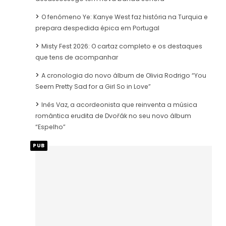
O fenómeno Ye: Kanye West faz história na Turquia e
prepara despedida épica em Portugal
Misty Fest 2026: O cartaz completo e os destaques
que tens de acompanhar
A cronologia do novo álbum de Olivia Rodrigo “You
Seem Pretty Sad for a Girl So in Love”
Inês Vaz, a acordeonista que reinventa a música
romântica erudita de Dvořák no seu novo álbum
“Espelho”
PUB