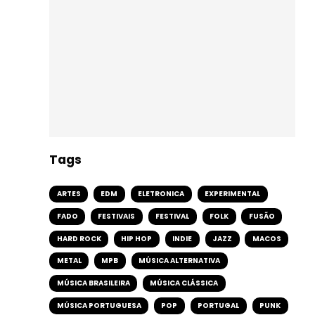
Tags
ARTES
EDM
ELETRONICA
EXPERIMENTAL
FADO
FESTIVAIS
FESTIVAL
FOLK
FUSÃO
HARD ROCK
HIP HOP
INDIE
JAZZ
MACOS
METAL
MPB
MÚSICA ALTERNATIVA
MÚSICA BRASILEIRA
MÚSICA CLÁSSICA
MÚSICA PORTUGUESA
POP
PORTUGAL
PUNK