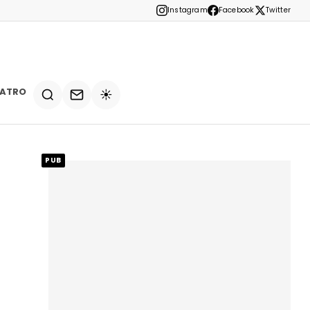
Instagram
Facebook
Twitter
EATRO
☀️
PUB