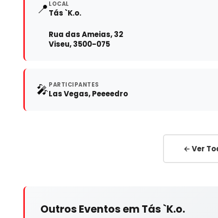
LOCAL
📍
Tás `K.o.
Rua das Ameias, 32
Viseu, 3500-075
PARTICIPANTES
🎤
Las Vegas, Peeeedro
← Ver To
Outros Eventos em Tás `K.o.