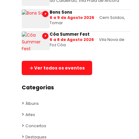
do Caldeirão, Vila Praia de Âncora
Bons Sons
F
6 a 9 de Agosto 2026
Cem Soldos,
Tomar
Côa Summer Fest
F
6 a 8 de Agosto 2026
Vila Nova de
Foz Côa
→ Ver todos os eventos
Categorias
Álbuns
Artes
Concertos
Destaques