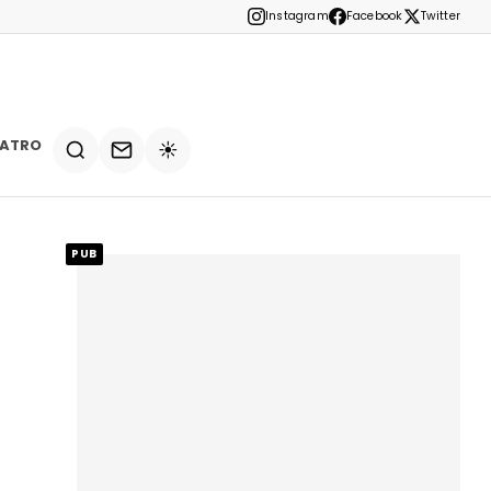
Instagram
Facebook
Twitter
EATRO
☀️
PUB