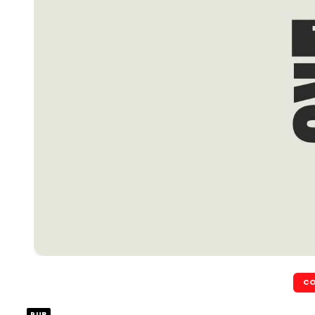
CO
PUB