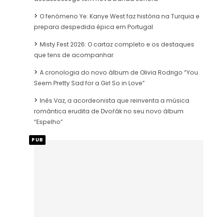
O fenómeno Ye: Kanye West faz história na Turquia e
prepara despedida épica em Portugal
Misty Fest 2026: O cartaz completo e os destaques
que tens de acompanhar
A cronologia do novo álbum de Olivia Rodrigo “You
Seem Pretty Sad for a Girl So in Love”
Inês Vaz, a acordeonista que reinventa a música
romântica erudita de Dvořák no seu novo álbum
“Espelho”
PUB