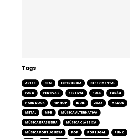
Tags
ARTES
EDM
ELETRONICA
EXPERIMENTAL
FADO
FESTIVAIS
FESTIVAL
FOLK
FUSÃO
HARD ROCK
HIP HOP
INDIE
JAZZ
MACOS
METAL
MPB
MÚSICA ALTERNATIVA
MÚSICA BRASILEIRA
MÚSICA CLÁSSICA
MÚSICA PORTUGUESA
POP
PORTUGAL
PUNK