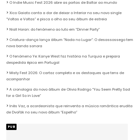
O Indie Music Fest 2026 abre as portas de Baltar ao mundo
Xico Gaiato canta a dor de deixar o Interior no seu novo single
“Voltas e Voltas” e pisca o olho ao seu álbum de estreia
Niall Horan: do fenómeno ao luto em “Dinner Party”
Criatura-dança lança álbum “Nada no Lugar”: O desassossego tem
nova banda sonora
O fenómeno Ye: Kanye West faz história na Turquia e prepara
despedida épica em Portugal
Misty Fest 2026: O cartaz completo e os destaques que tens de
acompanhar
A cronologia do novo álbum de Olivia Rodrigo “You Seem Pretty Sad
for a Girl So in Love”
Inês Vaz, a acordeonista que reinventa a música romântica erudita
de Dvořák no seu novo álbum “Espelho”
PUB