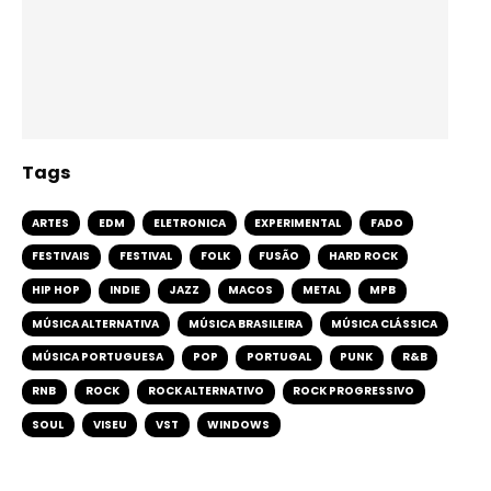
Tags
ARTES
EDM
ELETRONICA
EXPERIMENTAL
FADO
FESTIVAIS
FESTIVAL
FOLK
FUSÃO
HARD ROCK
HIP HOP
INDIE
JAZZ
MACOS
METAL
MPB
MÚSICA ALTERNATIVA
MÚSICA BRASILEIRA
MÚSICA CLÁSSICA
MÚSICA PORTUGUESA
POP
PORTUGAL
PUNK
R&B
RNB
ROCK
ROCK ALTERNATIVO
ROCK PROGRESSIVO
SOUL
VISEU
VST
WINDOWS