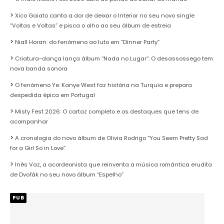
Xico Gaiato canta a dor de deixar o Interior no seu novo single
“Voltas e Voltas” e pisca o olho ao seu álbum de estreia
Niall Horan: do fenómeno ao luto em “Dinner Party”
Criatura-dança lança álbum “Nada no Lugar”: O desassossego tem
nova banda sonora
O fenómeno Ye: Kanye West faz história na Turquia e prepara
despedida épica em Portugal
Misty Fest 2026: O cartaz completo e os destaques que tens de
acompanhar
A cronologia do novo álbum de Olivia Rodrigo “You Seem Pretty Sad
for a Girl So in Love”
Inês Vaz, a acordeonista que reinventa a música romântica erudita
de Dvořák no seu novo álbum “Espelho”
PUB