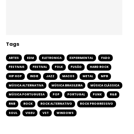
Tags
ARTES
EDM
ELETRONICA
EXPERIMENTAL
FADO
FESTIVAIS
FESTIVAL
FOLK
FUSÃO
HARD ROCK
HIP HOP
INDIE
JAZZ
MACOS
METAL
MPB
MÚSICA ALTERNATIVA
MÚSICA BRASILEIRA
MÚSICA CLÁSSICA
MÚSICA PORTUGUESA
POP
PORTUGAL
PUNK
R&B
RNB
ROCK
ROCK ALTERNATIVO
ROCK PROGRESSIVO
SOUL
VISEU
VST
WINDOWS