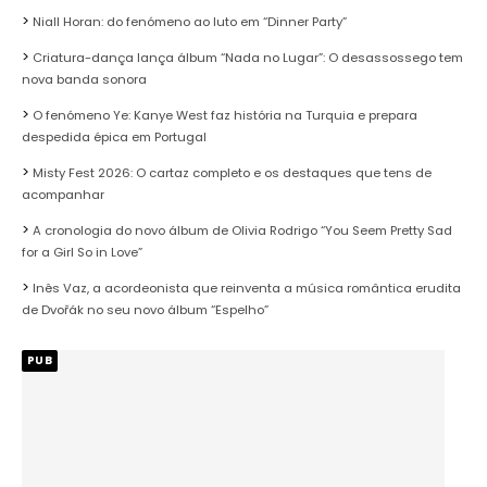
Niall Horan: do fenómeno ao luto em “Dinner Party”
Criatura-dança lança álbum “Nada no Lugar”: O desassossego tem
nova banda sonora
O fenómeno Ye: Kanye West faz história na Turquia e prepara
despedida épica em Portugal
Misty Fest 2026: O cartaz completo e os destaques que tens de
acompanhar
A cronologia do novo álbum de Olivia Rodrigo “You Seem Pretty Sad
for a Girl So in Love”
Inês Vaz, a acordeonista que reinventa a música romântica erudita
de Dvořák no seu novo álbum “Espelho”
PUB