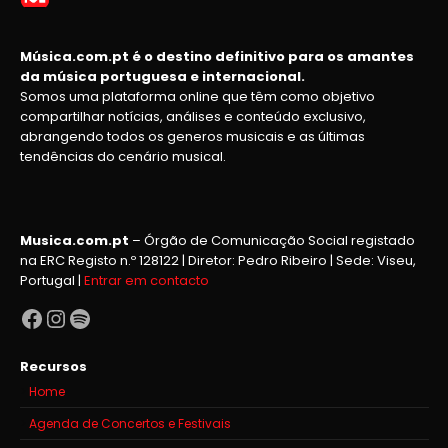
Música.com.pt é o destino definitivo para os amantes
da música portuguesa e internacional.
Somos uma plataforma online que têm como objetivo
compartilhar notícias, análises e conteúdo exclusivo,
abrangendo todos os generos musicais e as últimas
tendências do cenário musical.
Musica.com.pt
– Órgão de Comunicação Social registado
na ERC Registo n.º 128122 | Diretor: Pedro Ribeiro | Sede: Viseu,
Portugal |
Entrar em contacto
Facebook
Instagram
Spotify
Recursos
Home
Agenda de Concertos e Festivais