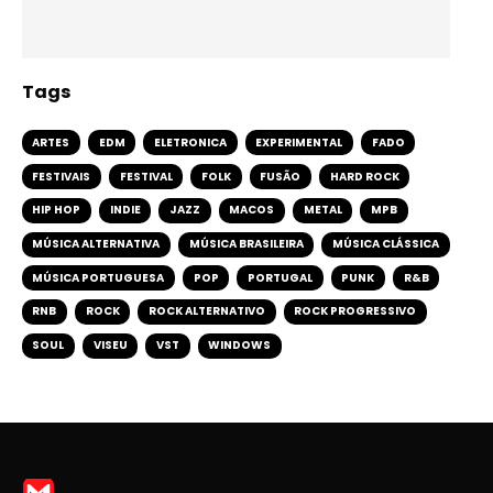
Tags
ARTES
EDM
ELETRONICA
EXPERIMENTAL
FADO
FESTIVAIS
FESTIVAL
FOLK
FUSÃO
HARD ROCK
HIP HOP
INDIE
JAZZ
MACOS
METAL
MPB
MÚSICA ALTERNATIVA
MÚSICA BRASILEIRA
MÚSICA CLÁSSICA
MÚSICA PORTUGUESA
POP
PORTUGAL
PUNK
R&B
RNB
ROCK
ROCK ALTERNATIVO
ROCK PROGRESSIVO
SOUL
VISEU
VST
WINDOWS