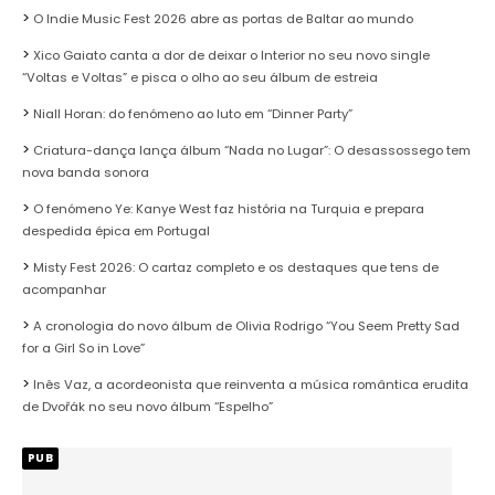
O Indie Music Fest 2026 abre as portas de Baltar ao mundo
Xico Gaiato canta a dor de deixar o Interior no seu novo single
“Voltas e Voltas” e pisca o olho ao seu álbum de estreia
Niall Horan: do fenómeno ao luto em “Dinner Party”
Criatura-dança lança álbum “Nada no Lugar”: O desassossego tem
nova banda sonora
O fenómeno Ye: Kanye West faz história na Turquia e prepara
despedida épica em Portugal
Misty Fest 2026: O cartaz completo e os destaques que tens de
acompanhar
A cronologia do novo álbum de Olivia Rodrigo “You Seem Pretty Sad
for a Girl So in Love”
Inês Vaz, a acordeonista que reinventa a música romântica erudita
de Dvořák no seu novo álbum “Espelho”
PUB