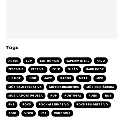
Tags
ARTES
EDM
ELETRONICA
EXPERIMENTAL
FADO
FESTIVAIS
FESTIVAL
FOLK
FUSÃO
HARD ROCK
HIP HOP
INDIE
JAZZ
MACOS
METAL
MPB
MÚSICA ALTERNATIVA
MÚSICA BRASILEIRA
MÚSICA CLÁSSICA
MÚSICA PORTUGUESA
POP
PORTUGAL
PUNK
R&B
RNB
ROCK
ROCK ALTERNATIVO
ROCK PROGRESSIVO
SOUL
VISEU
VST
WINDOWS